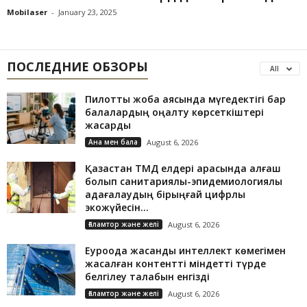
Mobilaser
-
January 23, 2025
ПОСЛЕДНИЕ ОБЗОРЫ
All
Пилоттық жоба аясында мүгедектігі бар
балалардың оңалту көрсеткіштері
жақсарды
Ана мен бала
August 6, 2026
Қазақстан ТМД елдері арасында алғаш
болып санитариялық-эпидемиологиялық
қадағалаудың бірыңғай цифрлық
экожүйесін...
Ғаламтор және желі
August 6, 2026
Еуроодақ жасанды интеллект көмегімен
жасалған контентті міндетті түрде
белгілеу талабын енгізді
Ғаламтор және желі
August 6, 2026