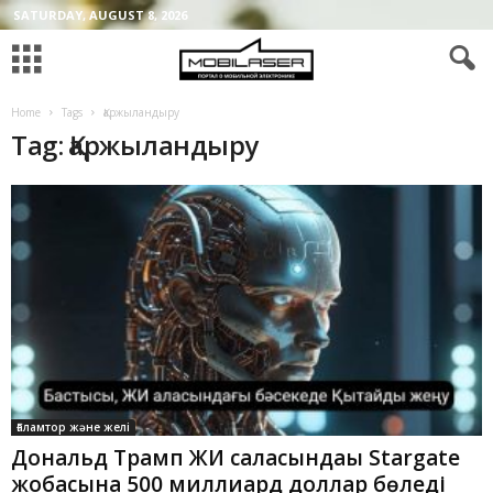
SATURDAY, AUGUST 8, 2026
Home
Tags
Қаржыландыру
Tag: Қаржыландыру
Ғаламтор және желі
Дональд Трамп ЖИ саласындағы Stargate
жобасына 500 миллиард доллар бөледі