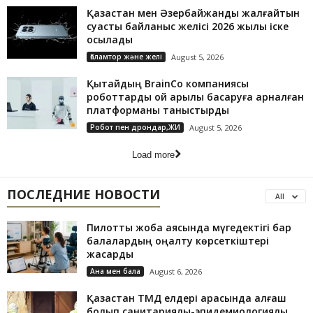
Қазақстан мен Әзербайжанды жалғайтын
суасты байланыс желісі 2026 жылы іске
қосылады
Ғаламтор және желі
August 5, 2026
Қытайдың BrainCo компаниясы
роботтарды ой арқылы басқаруға арналған
платформаны таныстырды
Робот пен дрондар,ЖИ
August 5, 2026
Load more
ПОСЛЕДНИЕ НОВОСТИ
All
Пилоттық жоба аясында мүгедектігі бар
балалардың оңалту көрсеткіштері
жақсарды
Ана мен бала
August 6, 2026
Қазақстан ТМД елдері арасында алғаш
болып санитариялық-эпидемиологиялық