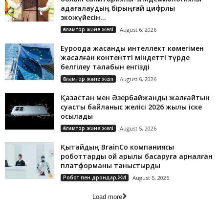
қадағалаудың бірыңғай цифрлық
экожүйесін...
Ғаламтор және желі
August 6, 2026
Еуроодақ жасанды интеллект көмегімен
жасалған контентті міндетті түрде
белгілеу талабын енгізді
Ғаламтор және желі
August 6, 2026
Қазақстан мен Әзербайжанды жалғайтын
суасты байланыс желісі 2026 жылы іске
қосылады
Ғаламтор және желі
August 5, 2026
Қытайдың BrainCo компаниясы
роботтарды ой арқылы басқаруға арналған
платформаны таныстырды
Робот пен дрондар,ЖИ
August 5, 2026
Load more