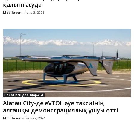
қалыптасуда
Mobilaser
-
June 3, 2026
Робот пен дрондар,ЖИ
Alatau City-де eVTOL әуе таксиінің
алғашқы демонстрациялық ұшуы өтті
Mobilaser
-
May 22, 2026