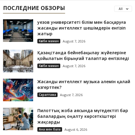
ПОСЛЕДНИЕ ОБЗОРЫ
All
Әуезов университеті білім мен басқаруға
жасанды интеллект шешімдерін енгізіп
жатыр
Кәсіби маман
August 7, 2026
Қазақстанда бейнебақылау жүйелеріне
қойылатын бірыңғай талаптар енгізіледі
Кәсіби маман
August 7, 2026
Жасанды интеллект музыка әлемін қалай
өзгертпек?
Сараптама
August 7, 2026
Пилоттық жоба аясында мүгедектігі бар
балалардың оңалту көрсеткіштері
жақсарды
Ана мен бала
August 6, 2026