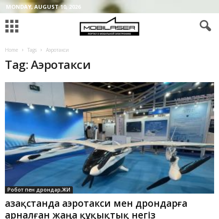
MONDAY, AUGUST 10, 2026
Home
Tags
Аэротакси
Tag: Аэротакси
Робот пен дрондар,ЖИ
Қазақстанда аэротакси мен дрондарға
арналған жаңа құқықтық негіз