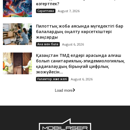
өзгертпек?
Сараптама
August 7, 2026
Пилоттық жоба аясында мүгедектігі бар
балалардың оңалту көрсеткіштері
жақсарды
Ана мен бала
August 6, 2026
Қазақстан ТМД елдері арасында алғаш
болып санитариялық-эпидемиологиялық
қадағалаудың бірыңғай цифрлық
экожүйесін...
Ғаламтор және желі
August 6, 2026
Load more