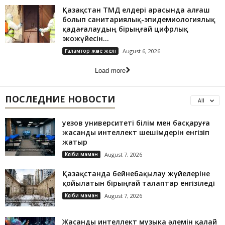
Қазақстан ТМД елдері арасында алғаш
болып санитариялық-эпидемиологиялық
қадағалаудың бірыңғай цифрлық
экожүйесін...
Ғаламтор және желі
August 6, 2026
Load more
ПОСЛЕДНИЕ НОВОСТИ
All
Әуезов университеті білім мен басқаруға
жасанды интеллект шешімдерін енгізіп
жатыр
Кәсіби маман
August 7, 2026
Қазақстанда бейнебақылау жүйелеріне
қойылатын бірыңғай талаптар енгізіледі
Кәсіби маман
August 7, 2026
Жасанды интеллект музыка әлемін қалай