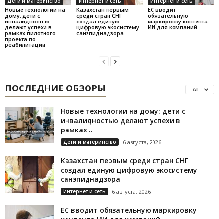
Дети и материнство
Интернет и сеть
Интернет и сеть
Новые технологии на
Казахстан первым
ЕС вводит
дому: дети с
среди стран СНГ
обязательную
инвалидностью
создал единую
маркировку контента
делают успехи в
цифровую экосистему
ИИ для компаний
рамках пилотного
санэпиднадзора
проекта по
реабилитации
ПОСЛЕДНИЕ ОБЗОРЫ
All
Новые технологии на дому: дети с
инвалидностью делают успехи в
рамках...
Дети и материнство
6 августа, 2026
Казахстан первым среди стран СНГ
создал единую цифровую экосистему
санэпиднадзора
Интернет и сеть
6 августа, 2026
ЕС вводит обязательную маркировку