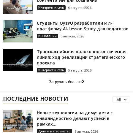
контента ИИ для компаний
Интернет и сеть
6 августа, 2026
Студенты QyzPU разработали ИИ-
платформу AI-Lesson Study для педагогов
Инновации
5 августа, 2026
Транскаспийская волоконно-оптическая
линия: ход реализации стратегического
проекта
Интернет и сеть
5 августа, 2026
Загрузить больше
ПОСЛЕДНИЕ НОВОСТИ
All
Новые технологии на дому: дети с
инвалидностью делают успехи в
рамках...
Дети и материнство
6 августа, 2026