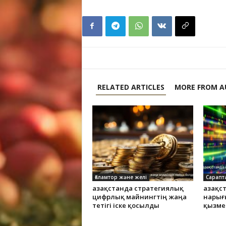
RELATED ARTICLES
MORE FROM A
Ғаламтор және желі
Сарапт
Қазақстанда стратегиялық
Қазақ
цифрлық майнингтің жаңа
нарығ
тетігі іске қосылды
қызме