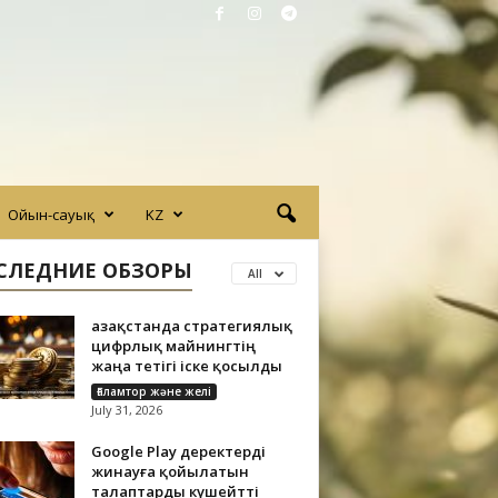
Ойын-сауық
KZ
СЛЕДНИЕ ОБЗОРЫ
All
Қазақстанда стратегиялық
цифрлық майнингтің
жаңа тетігі іске қосылды
Ғаламтор және желі
July 31, 2026
Google Play деректерді
жинауға қойылатын
талаптарды күшейтті