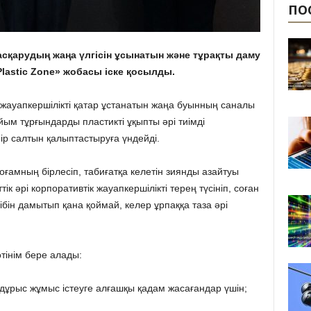
ПО
сқарудың жаңа үлгісін ұсынатын және тұрақты даму
lastic Zone» жобасы іске қосылды.
 жауапкершілікті қатар ұстанатын жаңа буынның саналы
ым тұрғындарды пластикті ұқыпты әрі тиімді
ір салтын қалыптастыруға үндейді.
ғамның бірлесіп, табиғатқа келетін зиянды азайтуы
к әрі корпоративтік жауапкершілікті терең түсініп, соған
сібін дамытып қана қоймай, келер ұрпаққа таза әрі
өтінім бере алады:
ен дұрыс жұмыс істеуге алғашқы қадам жасағандар үшін;