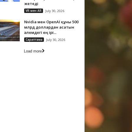
жетеді
VR мен AR
July 30, 2026
Nvidia мен OpenAI құны 500
млрд доллардан асатын
әлемдегі ең ірі...
Сараптама
July 30, 2026
Load more