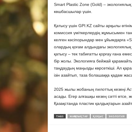
Smart Plastic Zone (Gold) – экологиялық
көшбасшылар үшін.
Қатысу үшін GPI.KZ сайты арқылы өтінім 
комиссия үміткерлердің жұмысымен таныс
келген кәсіпорындар мен ұйымдарға «Sma
олардың қоғам алдындағы экологиялық ж
қатысу – тек табиғатты қорғау ғана ем
бір жолы. Экологияға бейжай қарамайтын
таңдаудың маңызды көрсеткіші. Ал қар
ізін азайтып, таза болашаққа қадам жаса
2025 жылы жобаның пилоттық кезеңі Ас
асады. Егер алғашқы кезең сәтті өтсе, ж
Қазақстанда пластик қалдықтарын азайту
TAGS
ЖАҢАЛЫҚТАР
ҚОҚЫС
ЭКОЛОГИЯ