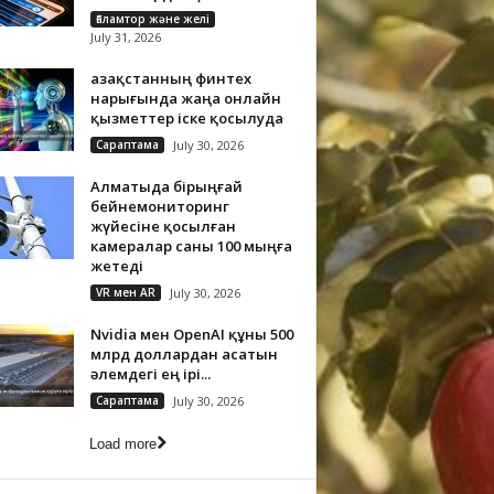
Ғаламтор және желі
July 31, 2026
Қазақстанның финтех
нарығында жаңа онлайн
қызметтер іске қосылуда
Сараптама
July 30, 2026
Алматыда бірыңғай
бейнемониторинг
жүйесіне қосылған
камералар саны 100 мыңға
жетеді
VR мен AR
July 30, 2026
Nvidia мен OpenAI құны 500
млрд доллардан асатын
әлемдегі ең ірі...
Сараптама
July 30, 2026
Load more