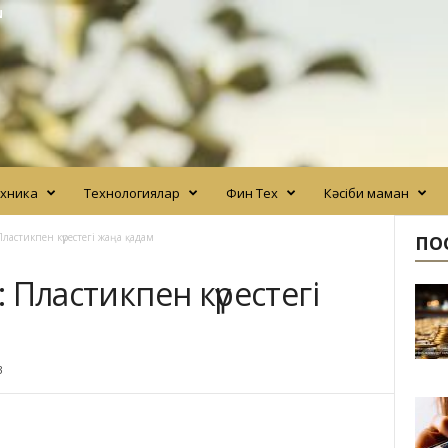
N
хника
Технологиялар
Фин Тех
Кәсіби маман
 Пластикпен күрестегі жаңа қадам
ПО
: Пластикпен күрестегі
3