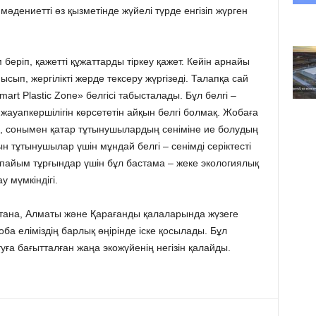
 мәдениетті өз қызметінде жүйелі түрде енгізіп жүрген
беріп, қажетті құжаттарды тіркеу қажет. Кейін арнайы
ып, жергілікті жерде тексеру жүргізеді. Талапқа сай
rt Plastic Zone» белгісі табысталады. Бұл белгі –
ауапкершілігін көрсететін айқын белгі болмақ. Жобаға
ес, сонымен қатар тұтынушылардың сеніміне ие болудың
 тұтынушылар үшін мұндай белгі – сенімді серіктесті
апайым тұрғындар үшін бұл бастама – жеке экологиялық
у мүмкіндігі.
тана, Алматы және Қарағанды қалаларында жүзеге
оба еліміздің барлық өңірінде іске қосылады. Бұл
ға бағытталған жаңа экожүйенің негізін қалайды.