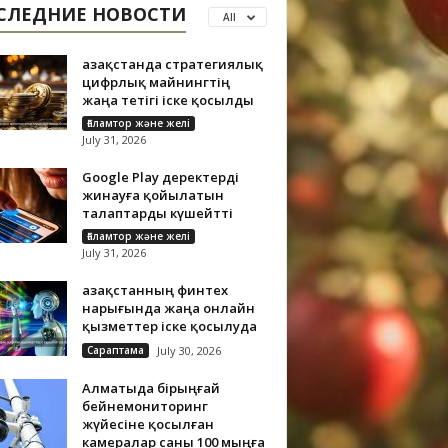
СЛЕДНИЕ НОВОСТИ
All
Қазақстанда стратегиялық
цифрлық майнингтің
жаңа тетігі іске қосылды
Ғаламтор және желі
July 31, 2026
Google Play деректерді
жинауға қойылатын
талаптарды күшейтті
Ғаламтор және желі
July 31, 2026
Қазақстанның финтех
нарығында жаңа онлайн
қызметтер іске қосылуда
Сараптама
July 30, 2026
Алматыда бірыңғай
бейнемониторинг
жүйесіне қосылған
камералар саны 100 мыңға