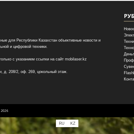
РУ
Ново
Элек
ные для Республики Казахстан объективные новости и
Техни
ьной и цифровой техники.
Техно
День
олько с указанием ссылки на сайт
mobilaser.kz
Проф
Суве
, д. 208/2, оф. 269, цокольный этаж.
Flash
Конт
 2026
RU
KZ