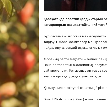
Қазақстанда пластик қалдықтарын ба
қағидаларын насихаттайтын «Smart P
Бұл бастама – экология мен әлеуметтік
таңдауы. Жоба кәсіпкерлер мен қарапай
пайдалануға, сондай-ақ экологиялық өм
Жобаның басты мақсаты – бизнес пен қо
және әр тараптың экологиялық, әлеуметті
сай әрекет етуі. Қатысушылар тек өз кә
қауіпсіз орта қалдыруға үлес қосады.
Қатысушылар екі түрлі санаттың біріне 
Smart Plastic Zone (Silver) – пластикп