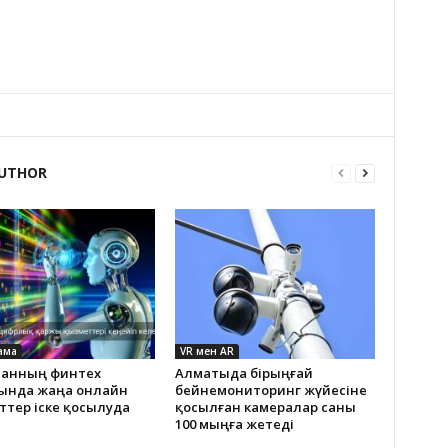
UTHOR
ама
VR мен AR
станның финтех
Алматыда бірыңғай
ында жаңа онлайн
бейнемониторинг жүйесіне
ттер іске қосылуда
қосылған камералар саны
100 мыңға жетеді