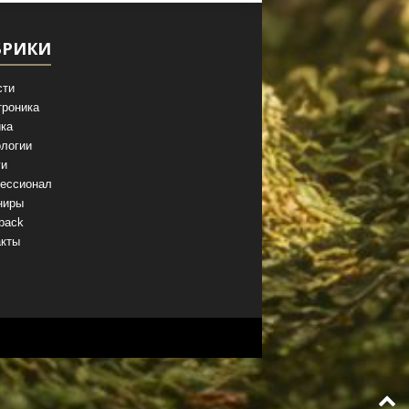
БРИКИ
сти
троника
ка
логии
ги
ессионал
ниры
back
акты