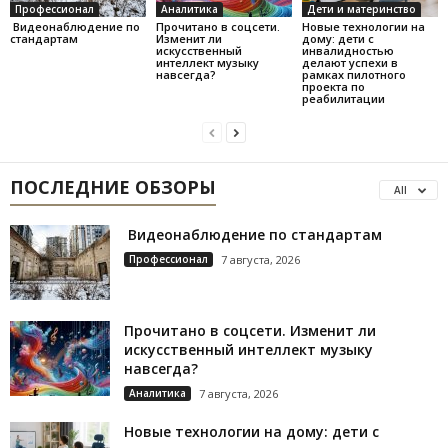
Профессионал
Аналитика
Дети и материнство
Видеонаблюдение по
Прочитано в соцсети.
Новые технологии на
стандартам
Изменит ли
дому: дети с
искусственный
инвалидностью
интеллект музыку
делают успехи в
навсегда?
рамках пилотного
проекта по
реабилитации
ПОСЛЕДНИЕ ОБЗОРЫ
All
Видеонаблюдение по стандартам
Профессионал
7 августа, 2026
Прочитано в соцсети. Изменит ли
искусственный интеллект музыку
навсегда?
Аналитика
7 августа, 2026
Новые технологии на дому: дети с