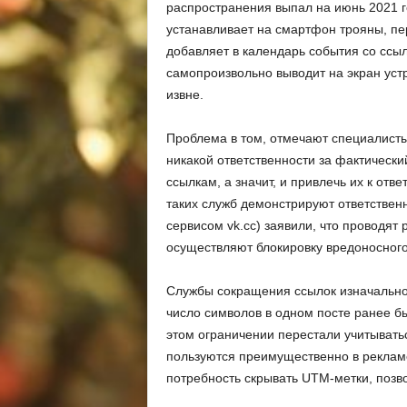
распространения выпал на июнь 2021 г
устанавливает на смартфон трояны, п
добавляет в календарь события со ссы
самопроизвольно выводит на экран ус
извне.
Проблема в том, отмечают специалисты
никакой ответственности за фактически
ссылкам, а значит, и привлечь их к отв
таких служб демонстрируют ответственн
сервисом vk.cc) заявили, что проводят
осуществляют блокировку вредоносного
Службы сокращения ссылок изначально с
число символов в одном посте ранее бы
этом ограничении перестали учитыват
пользуются преимущественно в рекламе 
потребность скрывать UTM-метки, позв