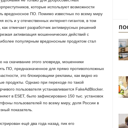
 удобными не только для добросовестных
берпреступников, которые используют возможности
ть вредоносное ПО. Помимо известных по всему миру
ения есть и у отечественных интернет-гигантов, в том
ПО
, как отмечает разработчик антивирусных решений
резкая активизация мошеннических действий с
аиболее популярным вредоносным продуктом стал
ю на скачивание этого зловреда, мошенники
вить ПО, предназначенное для прямо противоположных
астности, это блокировщики рекламы, как видно из
ые продукты. Однако при переходе по такой
чивого пользователя устанавливается FakeAdBlocker.
чняют в ESET, было зафиксировано 150 тыс. установок
ртфоны пользователей по всему миру, доля России в
ёзный показатель.
стрирован ещё два года назад, пик его