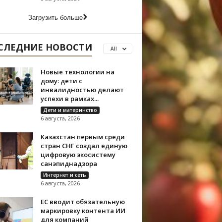
Загрузить больше
СЛЕДНИЕ НОВОСТИ
All
Новые технологии на
дому: дети с
инвалидностью делают
успехи в рамках...
Дети и материнство
6 августа, 2026
Казахстан первым среди
стран СНГ создал единую
цифровую экосистему
санэпиднадзора
Интернет и сеть
6 августа, 2026
ЕС вводит обязательную
маркировку контента ИИ
для компаний