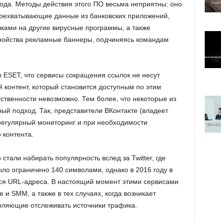
ода. Методы действия этого ПО весьма неприятны: оно
ерехватывающие данные из банковских приложений,
лками на другие вирусные программы, а также
тройства рекламные баннеры, подчиняясь командам
 ESET, что сервисы сокращения ссылок не несут
й контент, который становится доступным по этим
етственности невозможно. Тем более, что некоторые из
ый подход. Так, представители ВКонтакте (владеет
 регулярный мониторинг и при необходимости
 контента.
тали набирать популярность вслед за Twitter, где
ло ограничено 140 символами, однако в 2016 году в
ься URL-адреса. В настоящий момент этими сервисами
и SMM, а также в тех случаях, когда возникает
оляющие отслеживать источники трафика.