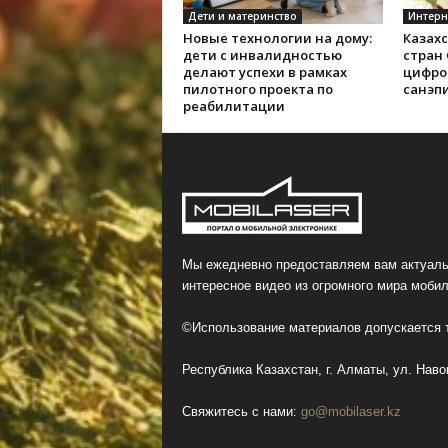
Дети и материнство
Интерн
Новые технологии на дому:
Казах
дети с инвалидностью
стран
делают успехи в рамках
цифро
пилотного проекта по
санэп
реабилитации
Мы ежедневно предоставляем вам актуаль
интересное видео из огромного мира мобил
©Использование материалов допускается т
Республика Казахстан, г. Алматы, ул. Навои
Свяжитесь с нами:
go@mobilaser.kz