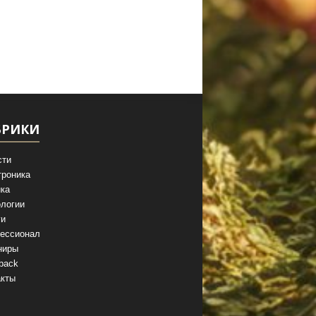
БРИКИ
сти
троника
ка
логии
ги
ессионал
ниры
back
акты