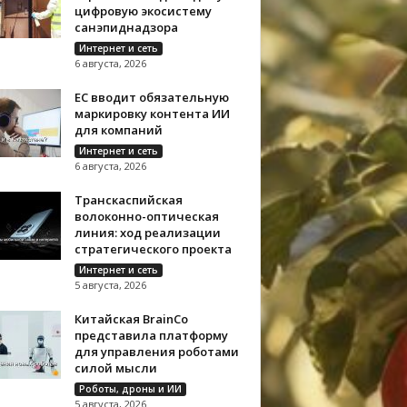
цифровую экосистему
санэпиднадзора
Интернет и сеть
6 августа, 2026
ЕС вводит обязательную
маркировку контента ИИ
для компаний
Интернет и сеть
6 августа, 2026
Транскаспийская
волоконно-оптическая
линия: ход реализации
стратегического проекта
Интернет и сеть
5 августа, 2026
Китайская BrainCo
представила платформу
для управления роботами
силой мысли
Роботы, дроны и ИИ
5 августа, 2026