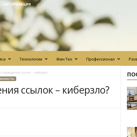
 / АВТОРИЗАЦИЯ
ика
Технологии
Фин Тех
Профессионал
Раз
 сокращения ссылок – киберзло?
ПО
ПАСНОСТЬ
ния ссылок – киберзло?