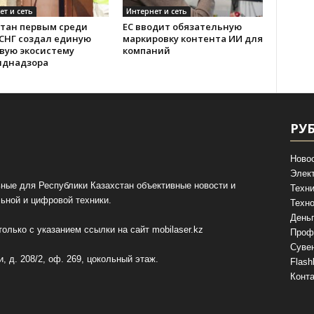
ет и сеть
Интернет и сеть
стан первым среди
ЕС вводит обязательную
 СНГ создал единую
маркировку контента ИИ для
вую экосистему
компаний
иднадзора
РУ
Ново
Элек
ные для Республики Казахстан объективные новости и
Техни
ьной и цифровой техники.
Техно
День
олько с указанием ссылки на сайт
mobilaser.kz
Проф
Суве
, д. 208/2, оф. 269, цокольный этаж.
Flash
Конт