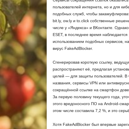
Сервисы сокращения ссылок оказались
пользователей интернета, но и для ки
подобных служб, чтобы закамуфлирова
bit.ly, ow.ly и to.click собственные реш
числе у «Яндекса» и ВКонтакте. Однако
ESET, в последнее время наблюдается 
использованием подобных сервисов, н
вирус FakeAdBlocker.
Сгенерировав короткую ссылку, ведущу
распространяют её, предлагая устано
целей — для защиты пользователей. В ч
названия, сервисы VPN или антивирусн
сокращённой ссылке на смартфон довер
За первую половину текущего года, уто
этого вредоносного ПО на Android-сма
этом числе составила 7,2 %, и это серь
Хотя FakeAdBlocker был впервые зареги