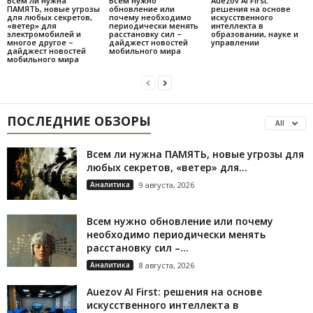
Всем ли нужна
Всем нужно
Auezov AI First:
ПАМЯТЬ, новые угрозы
обновление или
решения на основе
для любых секретов,
почему необходимо
искусственного
«ветер» для
периодически менять
интеллекта в
электромобилей и
расстановку сил –
образовании, науке и
многое другое –
дайджест новостей
управлении
дайджест новостей
мобильного мира
мобильного мира
ПОСЛЕДНИЕ ОБЗОРЫ
All
Всем ли нужна ПАМЯТЬ, новые угрозы для
любых секретов, «ветер» для...
Аналитика
9 августа, 2026
Всем нужно обновление или почему
необходимо периодически менять
расстановку сил –...
Аналитика
8 августа, 2026
Auezov AI First: решения на основе
искусственного интеллекта в