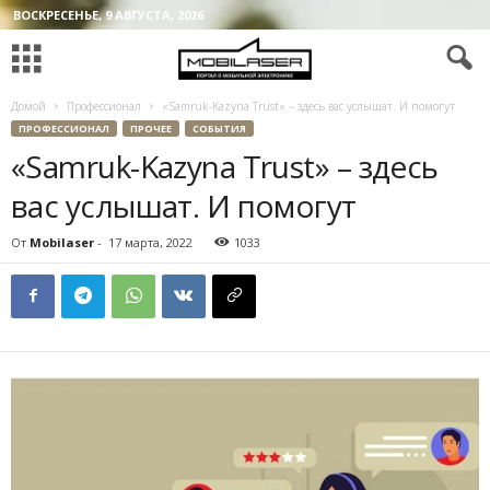
ВОСКРЕСЕНЬЕ, 9 АВГУСТА, 2026
Домой
Профессионал
«Samruk-Kazyna Trust» – здесь вас услышат. И помогут
ПРОФЕССИОНАЛ
ПРОЧЕЕ
СОБЫТИЯ
«Samruk-Kazyna Trust» – здесь
вас услышат. И помогут
От
Mobilaser
-
17 марта, 2022
1033