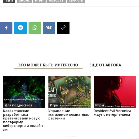
ТЕГИ
АНОНС
ИГРЫ
НОВОСТЬ
СЕРИАЛЫ
ЭТО МОЖЕТ БЫТЬ ИНТЕРЕСНО
ЕЩЕ ОТ АВТОРА
Для подростков
Игры
Игры
Казахстанские
Управление
Resident Evil Veronica
разработчики
магазином комнатных
ждут с нетерпением
презентовали новую
растений
платформу
киберспорта и онлайн-
лиг