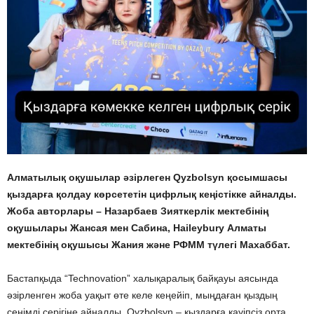
Алматылық оқушылар әзірлеген Qyzbolsyn қосымшасы
қыздарға қолдау көрсететін цифрлық кеңістікке айналды.
Жоба авторлары – Назарбаев Зияткерлік мектебінің
оқушылары Жансая мен Сабина, Haileybury Алматы
мектебінің оқушысы Жания және РФММ түлегі Махаббат.
Бастапқыда “Technovation” халықаралық байқауы аясында
әзірленген жоба уақыт өте келе кеңейіп, мыңдаған қыздың
сенімді серігіне айналды. Qyzbolsyn – қыздарға қауіпсіз орта