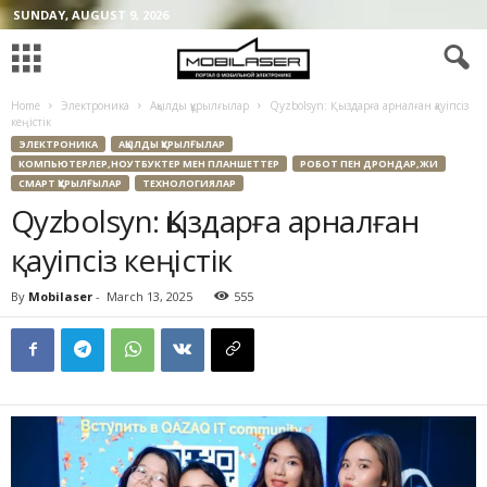
SUNDAY, AUGUST 9, 2026
Home
Электроника
Ақылды құрылғылар
Qyzbolsyn: Қыздарға арналған қауіпсіз
кеңістік
ЭЛЕКТРОНИКА
АҚЫЛДЫ ҚҰРЫЛҒЫЛАР
КОМПЬЮТЕРЛЕР,НОУТБУКТЕР МЕН ПЛАНШЕТТЕР
РОБОТ ПЕН ДРОНДАР,ЖИ
СМАРТ ҚҰРЫЛҒЫЛАР
ТЕХНОЛОГИЯЛАР
Qyzbolsyn: Қыздарға арналған
қауіпсіз кеңістік
By
Mobilaser
-
March 13, 2025
555