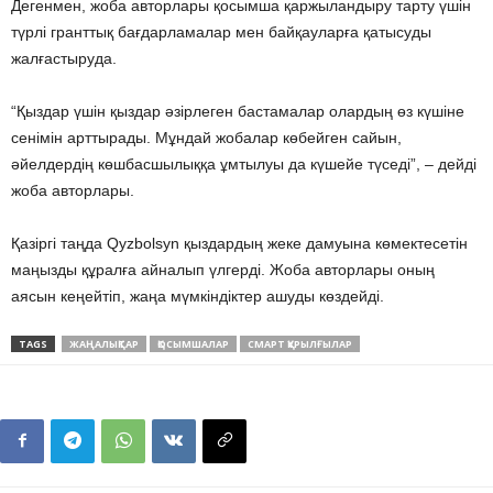
Дегенмен, жоба авторлары қосымша қаржыландыру тарту үшін
түрлі гранттық бағдарламалар мен байқауларға қатысуды
жалғастыруда.
“Қыздар үшін қыздар әзірлеген бастамалар олардың өз күшіне
сенімін арттырады. Мұндай жобалар көбейген сайын,
әйелдердің көшбасшылыққа ұмтылуы да күшейе түседі”, – дейді
жоба авторлары.
Қазіргі таңда Qyzbolsyn қыздардың жеке дамуына көмектесетін
маңызды құралға айналып үлгерді. Жоба авторлары оның
аясын кеңейтіп, жаңа мүмкіндіктер ашуды көздейді.
TAGS
ЖАҢАЛЫҚТАР
ҚОСЫМШАЛАР
СМАРТ ҚҰРЫЛҒЫЛАР