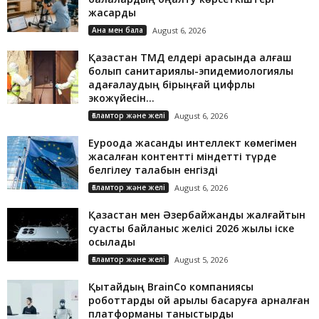
жақсарды
Ана мен бала
August 6, 2026
Қазақстан ТМД елдері арасында алғаш
болып санитариялық-эпидемиологиялық
қадағалаудың бірыңғай цифрлық
экожүйесін...
Ғаламтор және желі
August 6, 2026
Еуроодақ жасанды интеллект көмегімен
жасалған контентті міндетті түрде
белгілеу талабын енгізді
Ғаламтор және желі
August 6, 2026
Қазақстан мен Әзербайжанды жалғайтын
суасты байланыс желісі 2026 жылы іске
қосылады
Ғаламтор және желі
August 5, 2026
Қытайдың BrainCo компаниясы
роботтарды ой арқылы басқаруға арналған
платформаны таныстырды