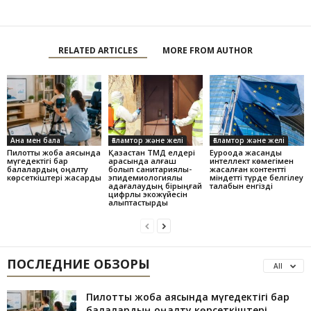
RELATED ARTICLES
MORE FROM AUTHOR
Ана мен бала
Ғаламтор және желі
Ғаламтор және желі
Пилоттық жоба аясында
Қазақстан ТМД елдері
Еуроодақ жасанды
мүгедектігі бар
арасында алғаш
интеллект көмегімен
балалардың оңалту
болып санитариялық-
жасалған контентті
көрсеткіштері жақсарды
эпидемиологиялық
міндетті түрде белгілеу
қадағалаудың бірыңғай
талабын енгізді
цифрлық экожүйесін
қалыптастырды
ПОСЛЕДНИЕ ОБЗОРЫ
All
Пилоттық жоба аясында мүгедектігі бар
балалардың оңалту көрсеткіштері