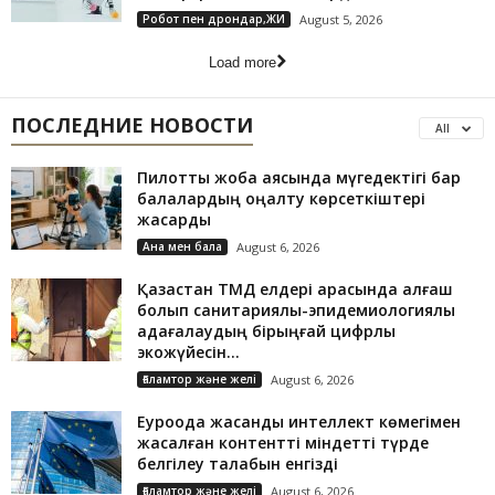
Робот пен дрондар,ЖИ
August 5, 2026
Load more
ПОСЛЕДНИЕ НОВОСТИ
All
Пилоттық жоба аясында мүгедектігі бар
балалардың оңалту көрсеткіштері
жақсарды
Ана мен бала
August 6, 2026
Қазақстан ТМД елдері арасында алғаш
болып санитариялық-эпидемиологиялық
қадағалаудың бірыңғай цифрлық
экожүйесін...
Ғаламтор және желі
August 6, 2026
Еуроодақ жасанды интеллект көмегімен
жасалған контентті міндетті түрде
белгілеу талабын енгізді
Ғаламтор және желі
August 6, 2026