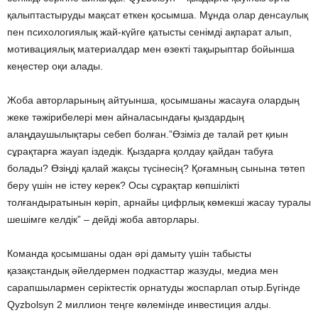
қалыптастыруды мақсат еткен қосымша. Мұнда олар денсаулық
пен психологиялық жай-күйге қатысты сенімді ақпарат алып,
мотивациялық материалдар мен өзекті тақырыптар бойынша
кеңестер оқи алады.
Жоба авторларының айтуынша, қосымшаны жасауға олардың
жеке тәжірибелері мен айналасындағы қыздардың
алаңдаушылықтары себеп болған.”Өзіміз де талай рет қиын
сұрақтарға жауап іздедік. Қыздарға қолдау қайдан табуға
болады? Өзіңді қалай жақсы түсінесің? Қоғамның сынына төтеп
беру үшін не істеу керек? Осы сұрақтар көпшілікті
толғандыратынын көріп, арнайы цифрлық көмекші жасау туралы
шешімге келдік” – дейді жоба авторлары.
Команда қосымшаны одан әрі дамыту үшін табысты
қазақстандық әйелдермен подкасттар жазуды, медиа мен
сарапшылармен серіктестік орнатуды жоспарлап отыр.Бүгінде
Qyzbolsyn 2 миллион теңге көлемінде инвестиция алды.