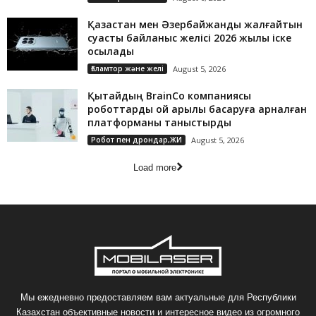
Қазақстан мен Әзербайжанды жалғайтын
суасты байланыс желісі 2026 жылы іске
қосылады
Ғаламтор және желі
August 5, 2026
Қытайдың BrainCo компаниясы
роботтарды ой арқылы басқаруға арналған
платформаны таныстырды
Робот пен дрондар,ЖИ
August 5, 2026
Load more
Мы ежедневно предоставляем вам актуальные для Республики
Казахстан объективные новости и интересное видео из огромного