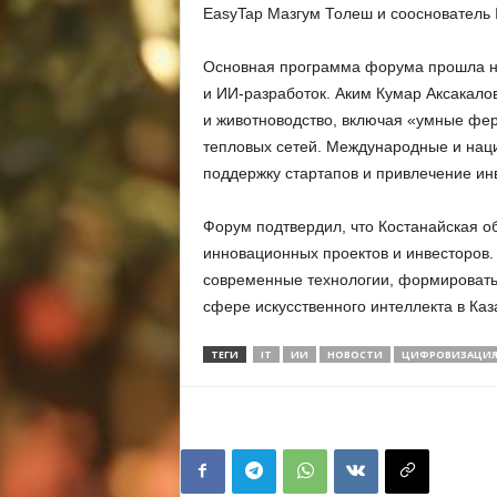
EasyTap Мазгум Толеш и сооснователь 
Основная программа форума прошла на
и ИИ-разработок. Аким Кумар Аксакалов
и животноводство, включая «умные фер
тепловых сетей. Международные и нац
поддержку стартапов и привлечение инв
Форум подтвердил, что Костанайская о
инновационных проектов и инвесторов.
современные технологии, формировать
сфере искусственного интеллекта в Каз
ТЕГИ
IT
ИИ
НОВОСТИ
ЦИФРОВИЗАЦИ