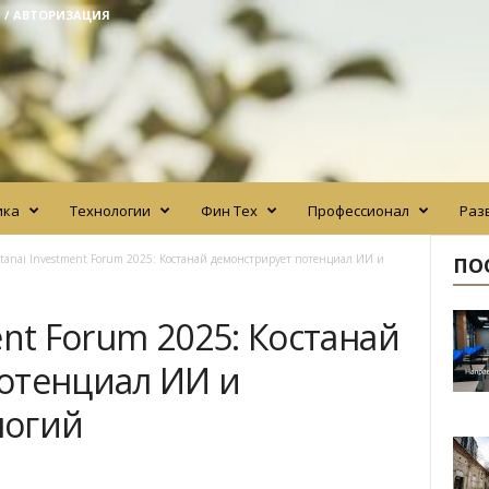
 / АВТОРИЗАЦИЯ
ика
Технологии
Фин Тех
Профессионал
Раз
tanai Investment Forum 2025: Костанай демонстрирует потенциал ИИ и
ПО
ent Forum 2025: Костанай
отенциал ИИ и
логий