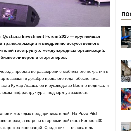
ПО
ёл Qostanai Investment Forum 2025 — крупнейшая
й трансформации и внедрению искусственного
ителей госструктур, международных организаций,
е бизнес-лидеров и стартаперов.
очередь проекта по расширению мобильного покрытия в
тартовавшая в декабре прошлого года, обеспечила
бласти Кумар Аксакалов и руководство Beeline подписали
леком-инфраструктуры, подчеркнув важность
апов и молодых предпринимателей. На Pizza Pitch
нвесторам, а встречи с героями рейтинга Forbes «30
 как центра инноваций. Среди них — основатель