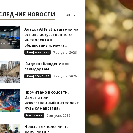
СЛЕДНИЕ НОВОСТИ
All
Auezov AI First: решения на
основе искусственного
интеллекта в
образовании, науке...
Профессионал
7 августа, 2026
Видеонаблюдение по
стандартам
Профессионал
7 августа, 2026
Прочитано в соцсети.
Изменит ли
искусственный интеллект
музыку навсегда?
Аналитика
7 августа, 2026
Новые технологии на
дому: дети с