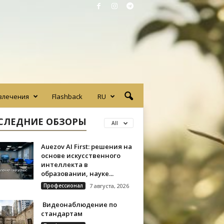
влечения
Flashback
RU
СЛЕДНИЕ ОБЗОРЫ
All
Auezov AI First: решения на
основе искусственного
интеллекта в
образовании, науке...
Профессионал
7 августа, 2026
Видеонаблюдение по
стандартам