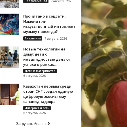
Профессионал
7 августа, 2026
Прочитано в соцсети.
Изменит ли
искусственный интеллект
музыку навсегда?
Аналитика
7 августа, 2026
Новые технологии на
дому: дети с
инвалидностью делают
успехи в рамках...
Дети и материнство
6 августа, 2026
Казахстан первым среди
стран СНГ создал единую
цифровую экосистему
санэпиднадзора
Интернет и сеть
6 августа, 2026
Загрузить больше