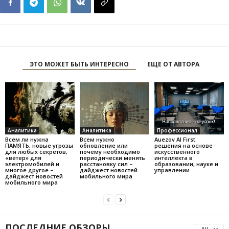
ЭТО МОЖЕТ БЫТЬ ИНТЕРЕСНО
ЕЩЕ ОТ АВТОРА
Аналитика
Аналитика
Профессионал
Всем ли нужна
Всем нужно
Auezov AI First:
ПАМЯТЬ, новые угрозы
обновление или
решения на основе
для любых секретов,
почему необходимо
искусственного
«ветер» для
периодически менять
интеллекта в
электромобилей и
расстановку сил –
образовании, науке и
многое другое –
дайджест новостей
управлении
дайджест новостей
мобильного мира
мобильного мира
ПОСЛЕДНИЕ ОБЗОРЫ
All