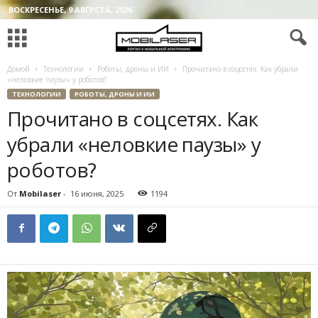
ВОСКРЕСЕНЬЕ, 9 АВГУСТА, 2026
Домой
Технологии
Роботы, дроны и ИИ
Прочитано в соцсетях. Как убрали
«неловкие паузы» у роботов?
ТЕХНОЛОГИИ
РОБОТЫ, ДРОНЫ И ИИ
Прочитано в соцсетях. Как
убрали «неловкие паузы» у
роботов?
От
Mobilaser
-
16 июня, 2025
1194