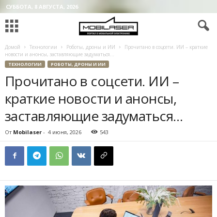
СУББОТА, 8 АВГУСТА, 2026
Домой
Технологии
Роботы, дроны и ИИ
Прочитано в соцсети. ИИ – краткие
новости и анонсы, заставляющие задуматься…
ТЕХНОЛОГИИ
РОБОТЫ, ДРОНЫ И ИИ
Прочитано в соцсети. ИИ –
краткие новости и анонсы,
заставляющие задуматься…
От
Mobilaser
-
4 июня, 2026
543