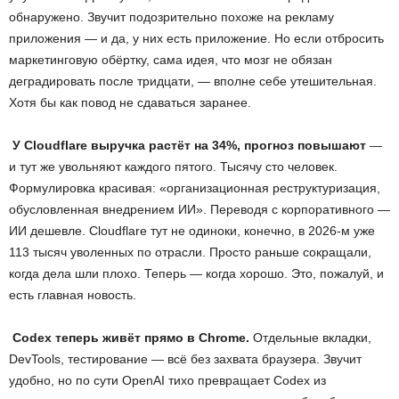
обнаружено. Звучит подозрительно похоже на рекламу
приложения — и да, у них есть приложение. Но если отбросить
маркетинговую обёртку, сама идея, что мозг не обязан
деградировать после тридцати, — вполне себе утешительная.
Хотя бы как повод не сдаваться заранее.
У
Cloudflare
выручка растёт на 34%, прогноз повышают
—
и тут же увольняют каждого пятого. Тысячу сто человек.
Формулировка красивая: «организационная реструктуризация,
обусловленная внедрением ИИ». Переводя с корпоративного —
ИИ дешевле. Cloudflare тут не одиноки, конечно, в 2026-м уже
113 тысяч уволенных по отрасли. Просто раньше сокращали,
когда дела шли плохо. Теперь — когда хорошо. Это, пожалуй, и
есть главная новость.
Codex
теперь живёт прямо в
Chrome
.
Отдельные вкладки,
DevTools, тестирование — всё без захвата браузера. Звучит
удобно, но по сути OpenAI тихо превращает Codex из