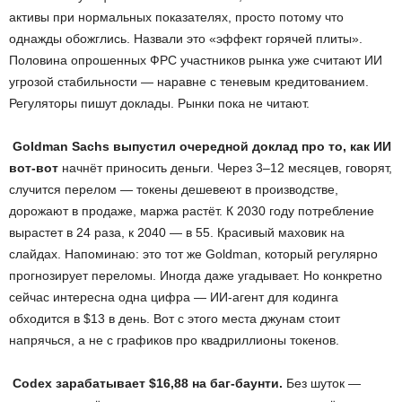
активы при нормальных показателях, просто потому что
однажды обожглись. Назвали это «эффект горячей плиты».
Половина опрошенных ФРС участников рынка уже считают ИИ
угрозой стабильности — наравне с теневым кредитованием.
Регуляторы пишут доклады. Рынки пока не читают.
Goldman
Sachs
выпустил очередной доклад про то, как ИИ
вот-вот
начнёт приносить деньги. Через 3–12 месяцев, говорят,
случится перелом — токены дешевеют в производстве,
дорожают в продаже, маржа растёт. К 2030 году потребление
вырастет в 24 раза, к 2040 — в 55. Красивый маховик на
слайдах. Напоминаю: это тот же Goldman, который регулярно
прогнозирует переломы. Иногда даже угадывает. Но конкретно
сейчас интересна одна цифра — ИИ-агент для кодинга
обходится в $13 в день. Вот с этого места джунам стоит
напрячься, а не с графиков про квадриллионы токенов.
Codex
зарабатывает $16,88 на баг-баунти.
Без шуток —