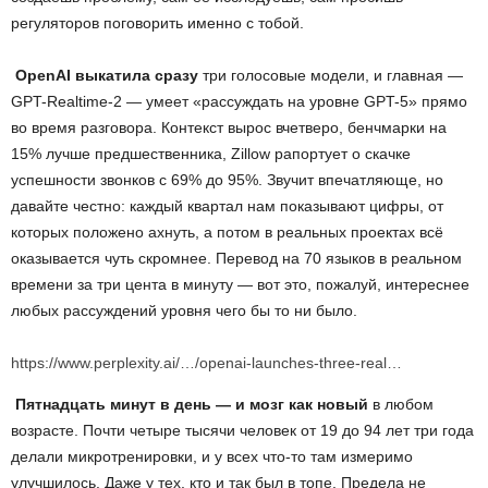
регуляторов поговорить именно с тобой.
OpenAI
выкатила сразу
три голосовые модели, и главная —
GPT-Realtime-2 — умеет «рассуждать на уровне GPT-5» прямо
во время разговора. Контекст вырос вчетверо, бенчмарки на
15% лучше предшественника, Zillow рапортует о скачке
успешности звонков с 69% до 95%. Звучит впечатляюще, но
давайте честно: каждый квартал нам показывают цифры, от
которых положено ахнуть, а потом в реальных проектах всё
оказывается чуть скромнее. Перевод на 70 языков в реальном
времени за три цента в минуту — вот это, пожалуй, интереснее
любых рассуждений уровня чего бы то ни было.
https://www.perplexity.ai/…/openai-launches-three-real…
Пятнадцать минут в день — и мозг как новый
в любом
возрасте. Почти четыре тысячи человек от 19 до 94 лет три года
делали микротренировки, и у всех что-то там измеримо
улучшилось. Даже у тех, кто и так был в топе. Предела не