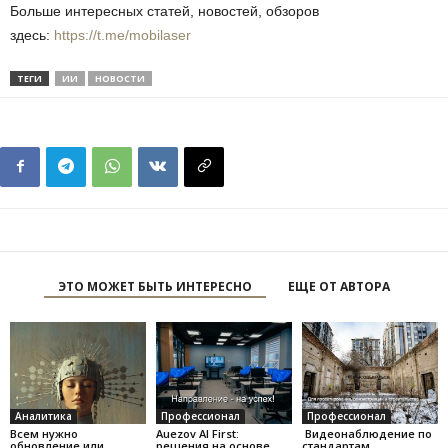
Больше интересных статей, новостей, обзоров
здесь:
https://t.me/mobilaser
ТЕГИ
ИИ
НОВОСТИ
ЭТО МОЖЕТ БЫТЬ ИНТЕРЕСНО
ЕЩЕ ОТ АВТОРА
Аналитика
Профессионал
Профессионал
Всем нужно
Auezov AI First:
Видеонаблюдение по
обновление или
решения на основе
стандартам