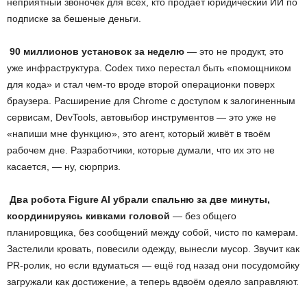
неприятный звоночек для всех, кто продаёт юридический ИИ по
подписке за бешеные деньги.
90 миллионов установок за неделю
— это не продукт, это
уже инфраструктура. Codex тихо перестал быть «помощником
для кода» и стал чем-то вроде второй операционки поверх
браузера. Расширение для Chrome с доступом к залогиненным
сервисам, DevTools, автовыбор инструментов — это уже не
«напиши мне функцию», это агент, который живёт в твоём
рабочем дне. Разработчики, которые думали, что их это не
касается, — ну, сюрприз.
Два робота
Figure
AI
убрали спальню за две минуты,
координируясь кивками головой
— без общего
планировщика, без сообщений между собой, чисто по камерам.
Застелили кровать, повесили одежду, вынесли мусор. Звучит как
PR-ролик, но если вдуматься — ещё год назад они посудомойку
загружали как достижение, а теперь вдвоём одеяло заправляют.