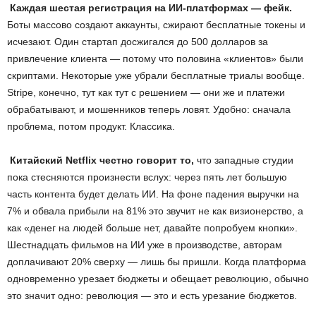
Каждая шестая регистрация на ИИ-платформах — фейк.
Боты массово создают аккаунты, сжирают бесплатные токены и
исчезают. Один стартап досжигался до 500 долларов за
привлечение клиента — потому что половина «клиентов» были
скриптами. Некоторые уже убрали бесплатные триалы вообще.
Stripe, конечно, тут как тут с решением — они же и платежи
обрабатывают, и мошенников теперь ловят. Удобно: сначала
проблема, потом продукт. Классика.
Китайский
Netflix
честно говорит то,
что западные студии
пока стесняются произнести вслух: через пять лет большую
часть контента будет делать ИИ. На фоне падения выручки на
7% и обвала прибыли на 81% это звучит не как визионерство, а
как «денег на людей больше нет, давайте попробуем кнопки».
Шестнадцать фильмов на ИИ уже в производстве, авторам
доплачивают 20% сверху — лишь бы пришли. Когда платформа
одновременно урезает бюджеты и обещает революцию, обычно
это значит одно: революция — это и есть урезание бюджетов.