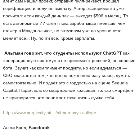
агент сам нашёл проект, отправил пулл-реквест, прошёл
верификацию и получил выплату. Автор эксперимента уже
посчитал: если каждый день так — выходит $506 в месяц. То
есть автономный ИИ-агент пока зарабатывает меньше, чем
стажёр в Макдональдсе, но энтузиазм уже на уровне «это
меняет всё». Ну, почти всё. Кроме зарплаты.
Альтман говорит, что студенты используют
ChatGPT
как
«операционную систему» и не принимают решений, не спросив
бота. Звучит как комплимент продукту, но если вдуматься —
CEO хвастается тем, что целое поколение разучилось думать
самостоятельно. И подаёт это с гордостью на сцене Sequoia
Capital. Параллель со смартфоном красивая, только смартфон
не притворялся, что понимает твою жизнь лучше тебя.
https://www.perplexity.ai/…/altman-says-college…
Алекс Крол,
Facebook