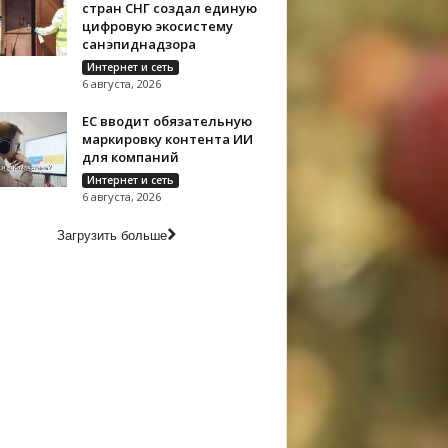
стран СНГ создал единую
цифровую экосистему
санэпиднадзора
Интернет и сеть
6 августа, 2026
ЕС вводит обязательную
маркировку контента ИИ
для компаний
Интернет и сеть
6 августа, 2026
Загрузить больше