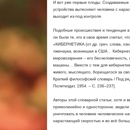
И вот уже первые плоды. Создаваемые 
устройства вытесняют человека с нара
выходит из-под контроля.
Подобные происшествия и тенденции в 
ли были те, кто в свое время считал, ч
«КИБЕРНЕТИКА (от др. греч. слова, оз
лженаука, возникшая в США… Кибернети
мировоззрения – его бесчеловечность,
машины… Вместе с тем для кибернетик
живого, мыслящего, борющегося за сво
Краткий философский словарь / Под ред.
Политиздат, 1954. – С. 236–237].
Авторы этой словарной статьи, хотя и 
прямолинейно и односторонне, видели 
уничтожать в человеке человеческое нач
нарастающей скоростью и во всё боль