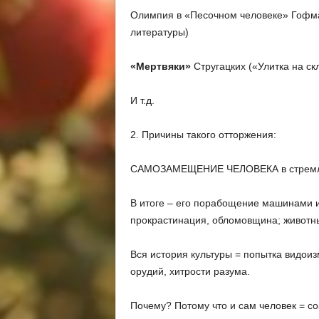
Олимпия в «Песочном человеке» Гофма
литературы)
«Мертвяки»
Стругацких («Улитка на ск
И т.д.
2. Причины такого отторжения:
САМОЗАМЕЩЕНИЕ ЧЕЛОВЕКА в стремле
В итоге – его порабощение машинами и
прокрастинация, обломовщина; животны
Вся история культуры = попытка видоиз
орудий, хитрости разума.
Почему? Потому что и сам человек = со