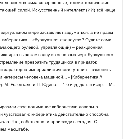
человеком весьма совершенные, тонкие технические
стающей силой. Искусственный интеллект (ИИ) всё чаще
виртуальном мире заставляют задуматься: а не правы
то кибернетика – «буржуазная лженаука»? Судите сами:
начающего рулевой, управляющий) – реакционная
ка ярко выражает одну из основных черт буржуазного
 стремление превратить трудящихся в придаток
и характерна империалистическая утопия – заменить
и интересы человека машиной…» [Кибернетика //
 М. Розенталя и П. Юдина. – 4-е изд, доп. и испр. – М.:
выразили свое понимание кибернетики довольно
и чувствовали: кибернетика действительно способна
ало. Что, собственно, и происходит сегодня. С
шем масштабе.