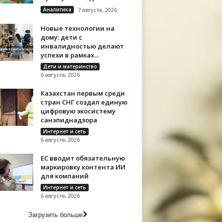
Аналитика
7 августа, 2026
Новые технологии на
дому: дети с
инвалидностью делают
успехи в рамках...
Дети и материнство
6 августа, 2026
Казахстан первым среди
стран СНГ создал единую
цифровую экосистему
санэпиднадзора
Интернет и сеть
6 августа, 2026
ЕС вводит обязательную
маркировку контента ИИ
для компаний
Интернет и сеть
6 августа, 2026
Загрузить больше