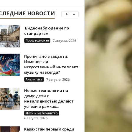
СЛЕДНИЕ НОВОСТИ
All
Видеонаблюдение по
стандартам
Профессионал
7 августа, 2026
Прочитано в соцсети.
Изменит ли
искусственный интеллект
музыку навсегда?
Аналитика
7 августа, 2026
Новые технологии на
дому: дети с
инвалидностью делают
успехи в рамках...
Дети и материнство
6 августа, 2026
Казахстан первым среди