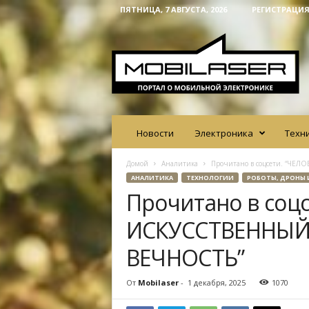
ПЯТНИЦА, 7 АВГУСТА, 2026
РЕГИСТРАЦИЯ
M
o
b
i
l
a
s
e
Новости
Электроника
Техн
r
Домой
Аналитика
Прочитано в соцсети. “Ч
АНАЛИТИКА
ТЕХНОЛОГИИ
РОБОТЫ, ДРОНЫ 
Прочитано в соц
ИСКУССТВЕННЫЙ
ВЕЧНОСТЬ”
От
Mobilaser
-
1 декабря, 2025
1070