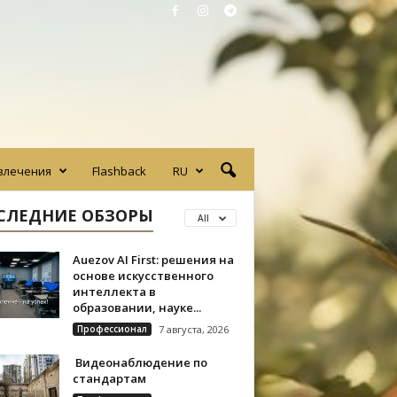
влечения
Flashback
RU
СЛЕДНИЕ ОБЗОРЫ
All
Auezov AI First: решения на
основе искусственного
интеллекта в
образовании, науке...
Профессионал
7 августа, 2026
Видеонаблюдение по
стандартам