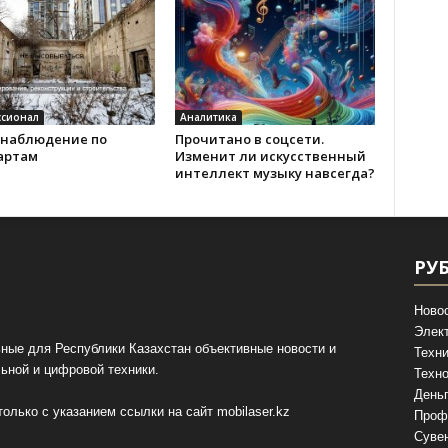
сионал
Аналитика
наблюдение по
Прочитано в соцсети.
артам
Изменит ли искусственный
интеллект музыку навсегда?
РУ
Ново
Элек
ные для Республики Казахстан объективные новости и
Техни
ьной и цифровой техники.
Техно
День
олько с указанием ссылки на сайт
mobilaser.kz
Проф
Суве