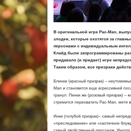
В оригинальной игре Pac-Man, выпущ
злодеи, которые охотятся за главны
персонажи с индивидуальным интелл
Клайд были запрограммированы раз
придавало (и придает) игре непредс
Таким образом, все призраки действ
Блинки (красный призрак) – неутомимы
Man и становится еще агрессивней посл
гранул. Пинки же (розовый призрак) – 
стремится перехватить Pac-Man, метя в 
Инки (голубой призрак)– самый непред
«преследование» или «хаотичное блужд
самый двойственный персонаж. Иногда 