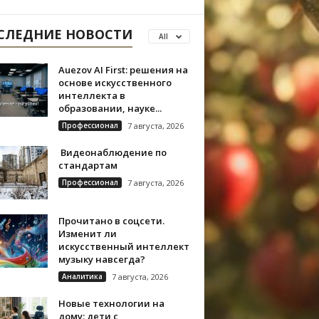
СЛЕДНИЕ НОВОСТИ
All
Auezov AI First: решения на
основе искусственного
интеллекта в
образовании, науке...
Профессионал
7 августа, 2026
Видеонаблюдение по
стандартам
Профессионал
7 августа, 2026
Прочитано в соцсети.
Изменит ли
искусственный интеллект
музыку навсегда?
Аналитика
7 августа, 2026
Новые технологии на
дому: дети с