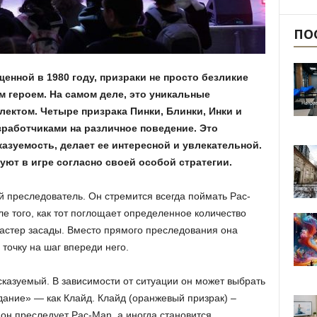
ПО
енной в 1980 году, призраки не просто безликие
м героем. На самом деле, это уникальные
ектом. Четыре призрака Пинки, Блинки, Инки и
работчиками на различное поведение. Это
казуемость, делает ее интересной и увлекательной.
уют в игре согласно своей особой стратегии.
й преследователь. Он стремится всегда поймать Pac-
е того, как тот поглощает определенное количество
мастер засады. Вместо прямого преследования она
точку на шаг впереди него.
сказуемый. В зависимости от ситуации он может выбрать
ание» — как Клайд. Клайд (оранжевый призрак) –
он преследует Pac-Man, а иногда становится