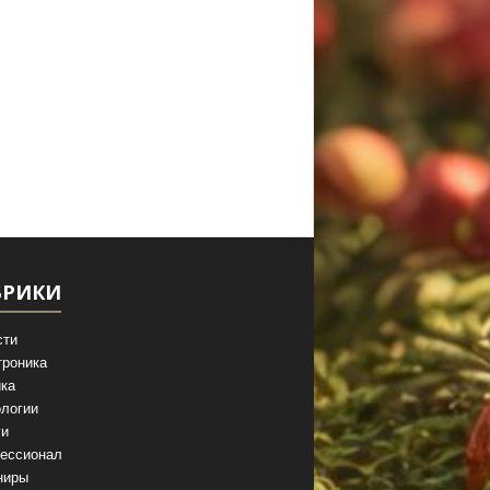
БРИКИ
сти
троника
ка
логии
ги
ессионал
ниры