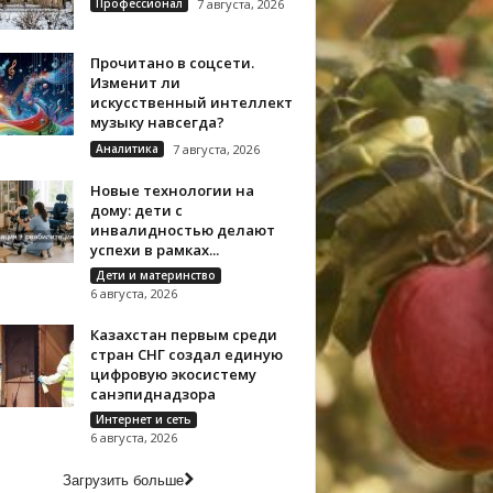
Профессионал
7 августа, 2026
Прочитано в соцсети.
Изменит ли
искусственный интеллект
музыку навсегда?
Аналитика
7 августа, 2026
Новые технологии на
дому: дети с
инвалидностью делают
успехи в рамках...
Дети и материнство
6 августа, 2026
Казахстан первым среди
стран СНГ создал единую
цифровую экосистему
санэпиднадзора
Интернет и сеть
6 августа, 2026
Загрузить больше