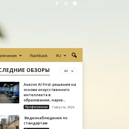
влечения
Flashback
RU
СЛЕДНИЕ ОБЗОРЫ
All
Auezov AI First: решения на
основе искусственного
интеллекта в
образовании, науке...
Профессионал
7 августа, 2026
Видеонаблюдение по
стандартам