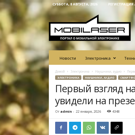
СУББОТА, 8 АВГУСТА, 2026
РЕГИСТРАЦИЯ 
M
o
b
i
l
a
s
e
Новости
Электроника
Техн
r
Домой
Электроника
Наушники, аудио
Перв
ЭЛЕКТРОНИКА
НАУШНИКИ, АУДИО
СМАРТФ
Первый взгляд на
увидели на през
От
admin
-
22 января, 2026
4348