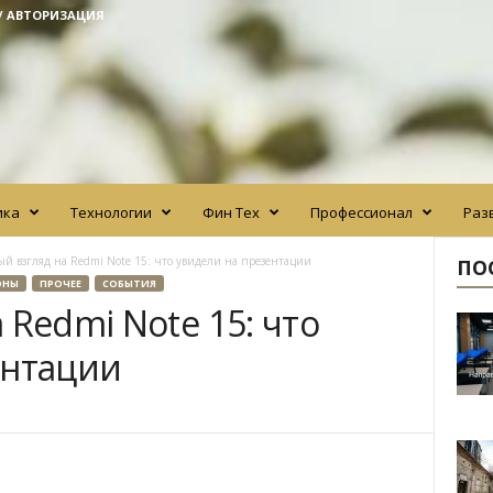
/ АВТОРИЗАЦИЯ
ика
Технологии
Фин Тех
Профессионал
Раз
ый взгляд на Redmi Note 15: что увидели на презентации
ПО
ОНЫ
ПРОЧЕЕ
СОБЫТИЯ
 Redmi Note 15: что
ентации