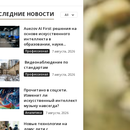
СЛЕДНИЕ НОВОСТИ
All
Auezov AI First: решения на
основе искусственного
интеллекта в
образовании, науке...
Профессионал
7 августа, 2026
Видеонаблюдение по
стандартам
Профессионал
7 августа, 2026
Прочитано в соцсети.
Изменит ли
искусственный интеллект
музыку навсегда?
Аналитика
7 августа, 2026
Новые технологии на
дому: дети с