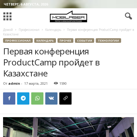
ЧЕТВЕРГ, 6 АВГУСТА, 2026
Домой
Профессионал
Календарь
Первая конференция ProductCamp пройдет в
Казахстане
ПРОФЕССИОНАЛ
КАЛЕНДАРЬ
ПРОЧЕЕ
СОБЫТИЯ
ТЕХНОЛОГИИ
Первая конференция
ProductCamp пройдет в
Казахстане
От
admin
-
17 марта, 2021
1590