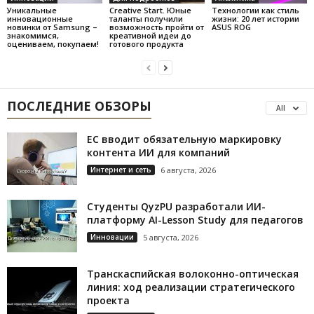
Уникальные
Creative Start. Юные
Технологии как стиль
инновационные
таланты получили
жизни: 20 лет истории
новинки от Samsung –
возможность пройти от
ASUS ROG
знакомимся,
креативной идеи до
оцениваем, покупаем!
готового продукта
ПОСЛЕДНИЕ ОБЗОРЫ
All
ЕС вводит обязательную маркировку
контента ИИ для компаний
Интернет и сеть
6 августа, 2026
Студенты QyzPU разработали ИИ-
платформу AI-Lesson Study для педагогов
Инновации
5 августа, 2026
Транскаспийская волоконно-оптическая
линия: ход реализации стратегического
проекта