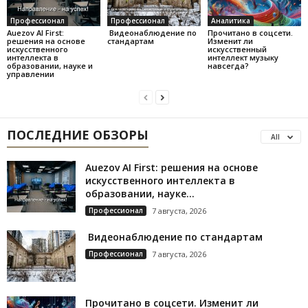
Профессионал
Профессионал
Аналитика
Auezov AI First:
Видеонаблюдение по
Прочитано в соцсети.
решения на основе
стандартам
Изменит ли
искусственного
искусственный
интеллекта в
интеллект музыку
образовании, науке и
навсегда?
управлении
ПОСЛЕДНИЕ ОБЗОРЫ
All
Auezov AI First: решения на основе
искусственного интеллекта в
образовании, науке...
Профессионал
7 августа, 2026
Видеонаблюдение по стандартам
Профессионал
7 августа, 2026
Прочитано в соцсети. Изменит ли