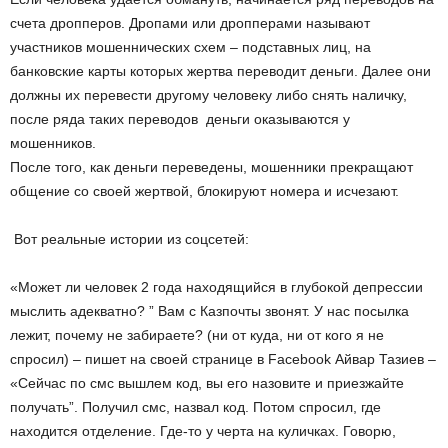
счета дропперов. Дропами или дропперами называют
участников мошеннических схем – подставных лиц, на
банковские карты которых жертва переводит деньги. Далее они
должны их перевести другому человеку либо снять наличку,
после ряда таких переводов деньги оказываются у
мошенников.
После того, как деньги переведены, мошенники прекращают
общение со своей жертвой, блокируют номера и исчезают.
Вот реальные истории из соцсетей:
«Может ли человек 2 года находящийся в глубокой депрессии
мыслить адекватно? ” Вам с Казпочты звонят. У нас посылка
лежит, почему не забираете? (ни от куда, ни от кого я не
спросил) – пишет на своей странице в Facebook Айвар Тазиев –
«Сейчас по смс вышлем код, вы его назовите и приезжайте
получать”. Получил смс, назвал код. Потом спросил, где
находится отделение. Где-то у черта на куличках. Говорю,