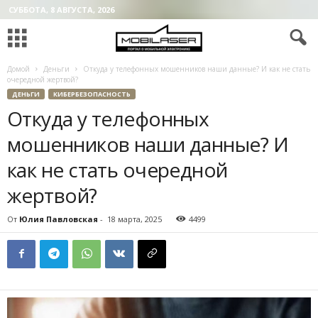
СУББОТА, 8 АВГУСТА, 2026
Домой
Деньги
Откуда у телефонных мошенников наши данные? И как не стать
очередной жертвой?
ДЕНЬГИ
КИБЕРБЕЗОПАСНОСТЬ
Откуда у телефонных
мошенников наши данные? И
как не стать очередной
жертвой?
От
Юлия Павловская
-
18 марта, 2025
4499