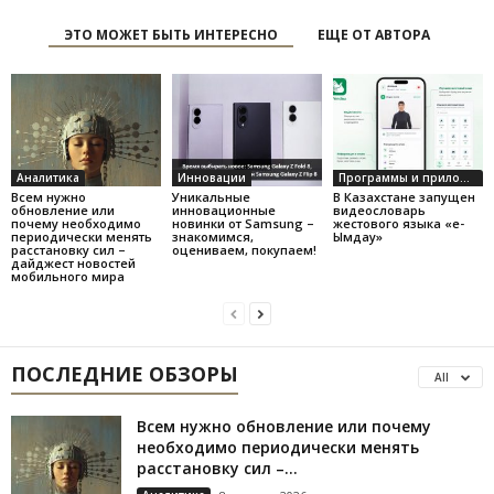
ЭТО МОЖЕТ БЫТЬ ИНТЕРЕСНО
ЕЩЕ ОТ АВТОРА
Аналитика
Инновации
Программы и приложения
Всем нужно
Уникальные
В Казахстане запущен
обновление или
инновационные
видеословарь
почему необходимо
новинки от Samsung –
жестового языка «е-
периодически менять
знакомимся,
Ымдау»
расстановку сил –
оцениваем, покупаем!
дайджест новостей
мобильного мира
ПОСЛЕДНИЕ ОБЗОРЫ
All
Всем нужно обновление или почему
необходимо периодически менять
расстановку сил –...