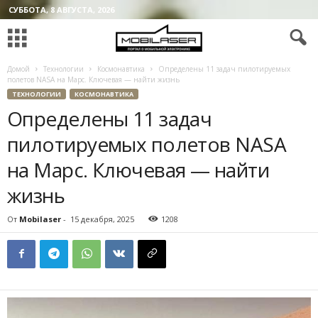
СУББОТА, 8 АВГУСТА, 2026
Домой
Технологии
Космонавтика
Определены 11 задач пилотируемых
полетов NASA на Марс. Ключевая — найти жизнь
ТЕХНОЛОГИИ
КОСМОНАВТИКА
Определены 11 задач
пилотируемых полетов NASA
на Марс. Ключевая — найти
жизнь
От
Mobilaser
-
15 декабря, 2025
1208