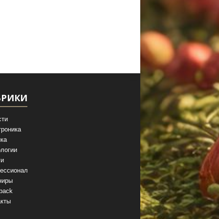
БРИКИ
сти
троника
ка
логии
ги
ессионал
ниры
back
акты