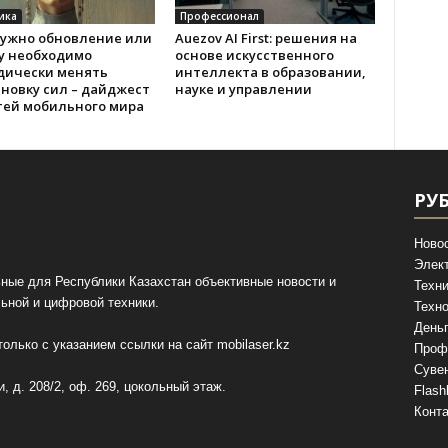
ика
Профессионал
нужно обновление или
Auezov AI First: решения на
у необходимо
основе искусственного
дически менять
интеллекта в образовании,
новку сил – дайджест
науке и управлении
тей мобильного мира
РУ
Ново
Элек
ные для Республики Казахстан объективные новости и
Техни
ьной и цифровой техники.
Техно
День
олько с указанием ссылки на сайт
mobilaser.kz
Проф
Суве
, д. 208/2, оф. 269, цокольный этаж.
Flash
Конт