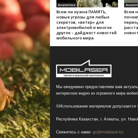
Аналитика
Аналит
Всем ли нужна ПАМЯТЬ,
Всем 
новые угрозы для любых
почем
секретов, «ветер» для
перио
электромобилей и многое
расста
другое – дайджест новостей
новос
мобильного мира
Мы ежедневно предоставляем вам актуаль
интересное видео из огромного мира мобил
©Использование материалов допускается т
Республика Казахстан, г. Алматы, ул. Навои
Свяжитесь с нами:
go@mobilaser.kz