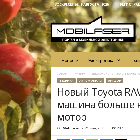
ВОСКРЕСЕНЬЕ, 9 АВГУСТА, 2026
РЕГИСТРА
M
o
b
i
l
a
s
e
Новости
Электроника
Техн
r
Домой
Техника
Автомобили
Новый Toyota R
ТЕХНИКА
АВТОМОБИЛИ
АУТДОР
Новый Toyota RAV
машина больше 
мотор
От
Mobilaser
-
21 мая, 2025
2873