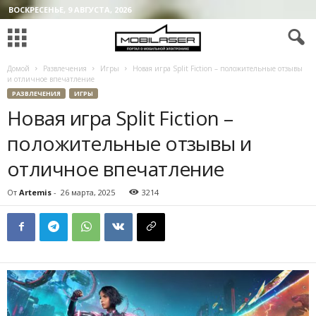
ВОСКРЕСЕНЬЕ, 9 АВГУСТА, 2026
Домой
Развлечения
Игры
Новая игра Split Fiction – положительные отзывы
и отличное впечатление
РАЗВЛЕЧЕНИЯ
ИГРЫ
Новая игра Split Fiction –
положительные отзывы и
отличное впечатление
От
Artemis
-
26 марта, 2025
3214