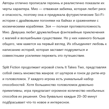
Авторы отлично прописали героинь и реалистично показали их
черты характера. Мио — отважная забияка, которая любит риск
и опасность, поэтому она и придумала футуристические Sci-Fi-
истории с драйвовыми погонями на байках и сражениями с
космическими кораблями. Зоя — полная противоположность
Мио. Девушка любит дружелюбные фэнтезийные приключения
с магией и волшебными существами. Но у них намного больше
общего, чем кажется на первый взгляд. Их объединяет любовь к
написанию историй, которая заставит подружиться и
совместными усилиями пережить это путешествие.
Split Fiction продолжает игровой стиль It Takes Two, представляя
собой смесь множества жанров: от шутеров и гонок до ритм-игр
и головоломок. У каждого игрока есть уникальный набор
способностей. Хотя большинство головоломок довольно
примитивны, игра предлагает огромное количество необычных
способов их решения. Она буквально каждые 20–30 минут
подбрасывает что-то новое и интересное.