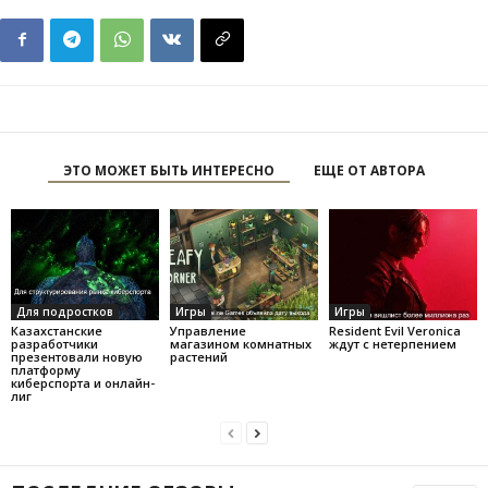
ЭТО МОЖЕТ БЫТЬ ИНТЕРЕСНО
ЕЩЕ ОТ АВТОРА
Для подростков
Игры
Игры
Казахстанские
Управление
Resident Evil Veronica
разработчики
магазином комнатных
ждут с нетерпением
презентовали новую
растений
платформу
киберспорта и онлайн-
лиг