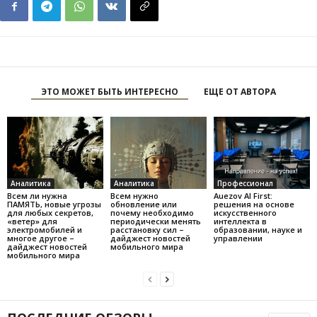
ЭТО МОЖЕТ БЫТЬ ИНТЕРЕСНО
ЕЩЕ ОТ АВТОРА
Аналитика
Аналитика
Профессионал
Всем ли нужна
Всем нужно
Auezov AI First:
ПАМЯТЬ, новые угрозы
обновление или
решения на основе
для любых секретов,
почему необходимо
искусственного
«ветер» для
периодически менять
интеллекта в
электромобилей и
расстановку сил –
образовании, науке и
многое другое –
дайджест новостей
управлении
дайджест новостей
мобильного мира
мобильного мира