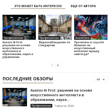
ЭТО МОЖЕТ БЫТЬ ИНТЕРЕСНО
ЕЩЕ ОТ АВТОРА
Профессионал
Профессионал
Аналитика
Auezov AI First:
Видеонаблюдение по
Прочитано в соцсети.
решения на основе
стандартам
Изменит ли
искусственного
искусственный
интеллекта в
интеллект музыку
образовании, науке и
навсегда?
управлении
ПОСЛЕДНИЕ ОБЗОРЫ
All
Auezov AI First: решения на основе
искусственного интеллекта в
образовании, науке...
Профессионал
7 августа, 2026