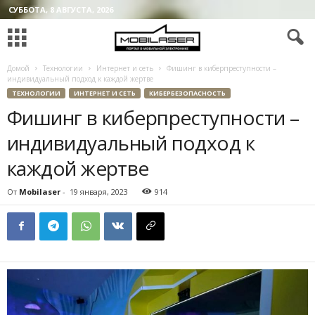
СУББОТА, 8 АВГУСТА, 2026
Домой
Технологии
Интернет и сеть
Фишинг в киберпреступности –
индивидуальный подход к каждой жертве
ТЕХНОЛОГИИ
ИНТЕРНЕТ И СЕТЬ
КИБЕРБЕЗОПАСНОСТЬ
Фишинг в киберпреступности –
индивидуальный подход к
каждой жертве
От
Mobilaser
-
19 января, 2023
914