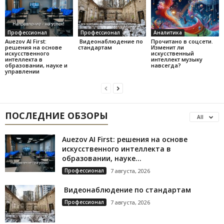
Профессионал
Профессионал
Аналитика
Auezov AI First:
Видеонаблюдение по
Прочитано в соцсети.
решения на основе
стандартам
Изменит ли
искусственного
искусственный
интеллекта в
интеллект музыку
образовании, науке и
навсегда?
управлении
ПОСЛЕДНИЕ ОБЗОРЫ
All
Auezov AI First: решения на основе
искусственного интеллекта в
образовании, науке...
Профессионал
7 августа, 2026
Видеонаблюдение по стандартам
Профессионал
7 августа, 2026