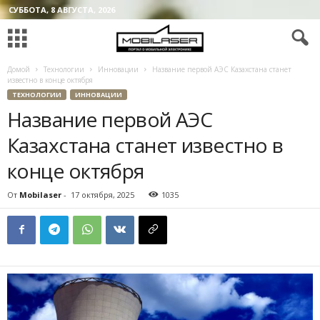
СУББОТА, 8 АВГУСТА, 2026
Домой
Технологии
Инновации
Название первой АЭС Казахстана станет
известно в конце октября
ТЕХНОЛОГИИ
ИННОВАЦИИ
Название первой АЭС
Казахстана станет известно в
конце октября
От
Mobilaser
-
17 октября, 2025
1035