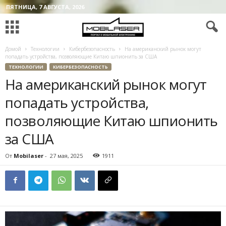
ПЯТНИЦА, 7 АВГУСТА, 2026
Домой
Технологии
Кибербезопасность
На американский рынок могут
попадать устройства, позволяющие Китаю шпионить за США
ТЕХНОЛОГИИ
КИБЕРБЕЗОПАСНОСТЬ
На американский рынок могут
попадать устройства,
позволяющие Китаю шпионить
за США
От
Mobilaser
-
27 мая, 2025
1911