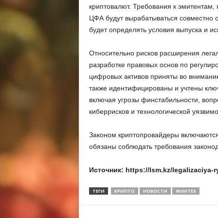
криптовалют. Требования к эмитентам,
ЦФА будут вырабатываться совместно с 
будет определять условия выпуска и и
Относительно рисков расширения легал
разработке правовых основ по регули
цифровых активов приняты во внимани
также идентифицированы и учтены клю
включая угрозы финстабильности, вопр
киберрисков и технологической уязвим
Законом криптопровайдеры включаются
обязаны соблюдать требования законод
Источник: https://lsm.kz/legalizaciya-
ТЕГИ
КРИПТО
НОВОСТИ
ФИНТЕХ