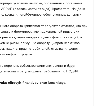
 порядку, условиям выпуска, обращения и погашения
АРРФР (в зависимости от вида). Кроме того, Нацбанк
спользования стейблкоинов, обеспеченных деньгами.
ьного оборота криптовалют регулятор отметил, что при
рованию и формированию национальной индустрии
е рекомендации международных финорганизаций, а
чевые риски, присущие обороту цифровых активов,
осы защиты прав потребителей, отмывания денег,
ости инфраструктуры.
 в перечень субъектов финмониторинга и будут
ательства и регуляторные требования по ПОД/ФТ.
rynka-cifrovyh-finaktivov-chto-izmenitsya