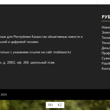
РУ
Ново
Элек
ные для Республики Казахстан объективные новости и
Техни
ьной и цифровой техники.
Техно
День
олько с указанием ссылки на сайт
mobilaser.kz
Проф
Суве
, д. 208/2, оф. 269, цокольный этаж.
Flash
Конт
 2026
RU
KZ