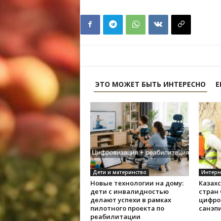
ЭТО МОЖЕТ БЫТЬ ИНТЕРЕСНО
Е
Дети и материнство
Интерн
Новые технологии на дому:
Казах
дети с инвалидностью
стран
делают успехи в рамках
цифро
пилотного проекта по
санэп
реабилитации