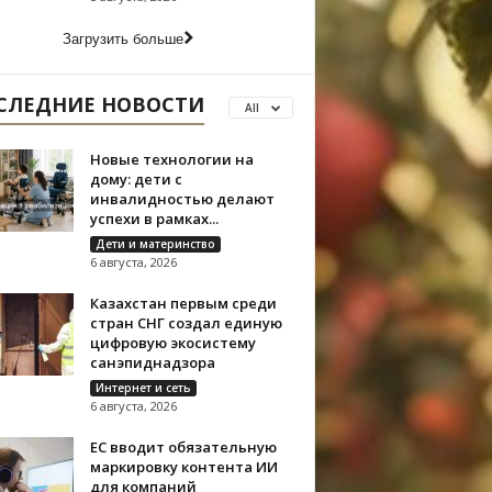
Загрузить больше
СЛЕДНИЕ НОВОСТИ
All
Новые технологии на
дому: дети с
инвалидностью делают
успехи в рамках...
Дети и материнство
6 августа, 2026
Казахстан первым среди
стран СНГ создал единую
цифровую экосистему
санэпиднадзора
Интернет и сеть
6 августа, 2026
ЕС вводит обязательную
маркировку контента ИИ
для компаний