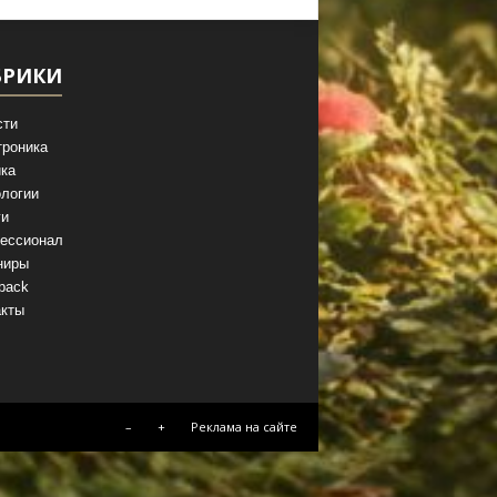
БРИКИ
сти
троника
ка
логии
ги
ессионал
ниры
back
акты
–
+
Реклама на сайте