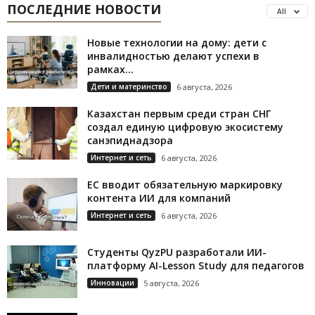
ПОСЛЕДНИЕ НОВОСТИ
All
Новые технологии на дому: дети с
инвалидностью делают успехи в
рамках...
Дети и материнство
6 августа, 2026
Казахстан первым среди стран СНГ
создал единую цифровую экосистему
санэпиднадзора
Интернет и сеть
6 августа, 2026
ЕС вводит обязательную маркировку
контента ИИ для компаний
Интернет и сеть
6 августа, 2026
Студенты QyzPU разработали ИИ-
платформу AI-Lesson Study для педагогов
Инновации
5 августа, 2026