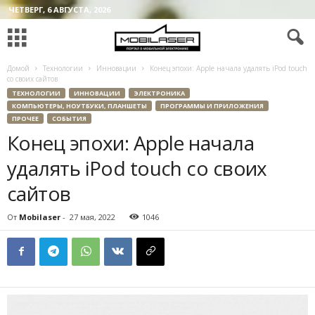
ЧЕТВЕРГ, 6 АВГУСТА, 2026
Домой
Технологии
Инновации
Конец эпохи: Apple начала удалять iPod touch
со своих сайтов
ТЕХНОЛОГИИ
ИННОВАЦИИ
ЭЛЕКТРОНИКА
КОМПЬЮТЕРЫ, НОУТБУКИ, ПЛАНШЕТЫ
ПРОГРАММЫ И ПРИЛОЖЕНИЯ
ПРОЧЕЕ
СОБЫТИЯ
Конец эпохи: Apple начала
удалять iPod touch со своих
сайтов
От
Mobilaser
-
27 мая, 2022
1046