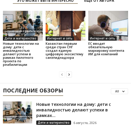
ЭТО МОЖЕТ БЫТЬ ИНТЕРЕСНО
ЕЩЕ ОТ АВТОРА
Дети и материнство
Интернет и сеть
Интернет и сеть
Новые технологии на
Казахстан первым
ЕС вводит
дому: дети с
среди стран СНГ
обязательную
инвалидностью
создал единую
маркировку контента
делают успехи в
цифровую экосистему
ИИ для компаний
рамках пилотного
санэпиднадзора
проекта по
реабилитации
ПОСЛЕДНИЕ ОБЗОРЫ
All
Новые технологии на дому: дети с
инвалидностью делают успехи в
рамках...
Дети и материнство
6 августа, 2026