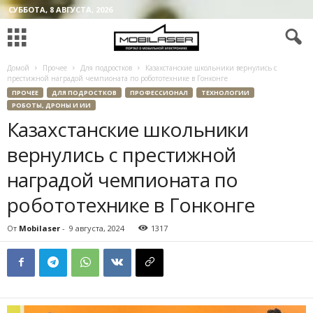
СУББОТА, 8 АВГУСТА, 2026
Домой
Прочее
Для подростков
Казахстанские школьники вернулись с
престижной наградой чемпионата по робототехнике в Гонконге
ПРОЧЕЕ
ДЛЯ ПОДРОСТКОВ
ПРОФЕССИОНАЛ
ТЕХНОЛОГИИ
РОБОТЫ, ДРОНЫ И ИИ
Казахстанские школьники
вернулись с престижной
наградой чемпионата по
робототехнике в Гонконге
От
Mobilaser
-
9 августа, 2024
1317