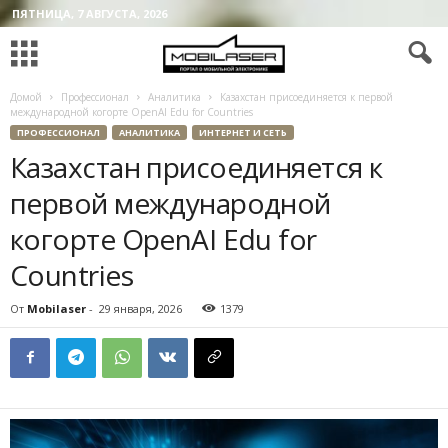
ПЯТНИЦА, 7 АВГУСТА, 2026
Домой
Профессионал
Аналитика
Казахстан присоединяется к первой
международной когорте OpenAI Edu for Countries
ПРОФЕССИОНАЛ
АНАЛИТИКА
ИНТЕРНЕТ И СЕТЬ
Казахстан присоединяется к
первой международной
когорте OpenAI Edu for
Countries
От
Mobilaser
-
29 января, 2026
1379