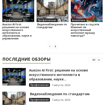
Профессионал
Профессионал
Аналитика
Auezov AI First:
Видеонаблюдение по
Прочитано в соцсети.
решения на основе
стандартам
Изменит ли
искусственного
искусственный
интеллекта в
интеллект музыку
образовании, науке и
навсегда?
управлении
ПОСЛЕДНИЕ ОБЗОРЫ
All
Auezov AI First: решения на основе
искусственного интеллекта в
образовании, науке...
Профессионал
7 августа, 2026
Видеонаблюдение по стандартам
Профессионал
7 августа, 2026