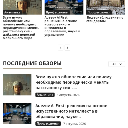
Аналитика
Профессионал
Профессионал
Всем нужно
Auezov AI First:
Видеонаблюдение по
обновление или
решения на основе
стандартам
почему необходимо
искусственного
периодически менять
интеллекта в
расстановку сил –
образовании, науке и
дайджест новостей
управлении
мобильного мира
ПОСЛЕДНИЕ ОБЗОРЫ
All
Всем нужно обновление или почему
необходимо периодически менять
расстановку сил –...
Аналитика
8 августа, 2026
Auezov AI First: решения на основе
искусственного интеллекта в
образовании, науке...
Профессионал
7 августа, 2026