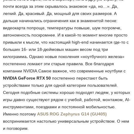
почти всегда за этим скрывалось знакомое «да, но…». Да,
легкий. Да, красивый. Да, мощный для своих размеров. А
дальше начинались ограничения как в знаменитой песне:
видеокарта попроще, температуры повыше, шум погромче,
автономность поскромнее. И в какой-то момент многие просто
привыкли к мысли, что настоящий high-end начинается где-то с
больших 16- или 18-дюймовых машин весом под три
килограмма
.
Однако новые поколения «ноутбучного железа»
постепенно ломают эти старые правила. Все благодаря
компании NVIDIA.Самое важное, что современные ноутбуки с
NVIDIA GeForce RTX 50
постепенно перестают быть
устройствами только для одной категории пользователей.
Сегодня подобные системы хорошо подходят людям, у которых
игры давно существуют рядом с учебой, работой, монтажом, AI-
инструментами, поездками и постоянной мобильностью.
Именно поэтому
ASUS ROG Zephyrus G14 (GU405)
воспринимается настолько универсальным устройством. О нем
и поговорим.