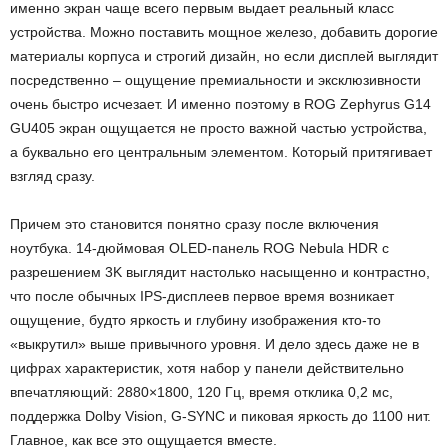
именно экран чаще всего первым выдает реальный класс
устройства. Можно поставить мощное железо, добавить дорогие
материалы корпуса и строгий дизайн, но если дисплей выглядит
посредственно – ощущение премиальности и эксклюзивности
очень быстро исчезает. И именно поэтому в ROG Zephyrus G14
GU405 экран ощущается не просто важной частью устройства,
а буквально его центральным элементом. Который притягивает
взгляд сразу.
Причем это становится понятно сразу после включения
ноутбука. 14-дюймовая OLED-панель ROG Nebula HDR с
разрешением 3K выглядит настолько насыщенно и контрастно,
что после обычных IPS-дисплеев первое время возникает
ощущение, будто яркость и глубину изображения кто-то
«выкрутил» выше привычного уровня. И дело здесь даже не в
цифрах характеристик, хотя набор у панели действительно
впечатляющий: 2880×1800, 120 Гц, время отклика 0,2 мс,
поддержка Dolby Vision, G-SYNC и пиковая яркость до 1100 нит.
Главное, как все это ощущается вместе.