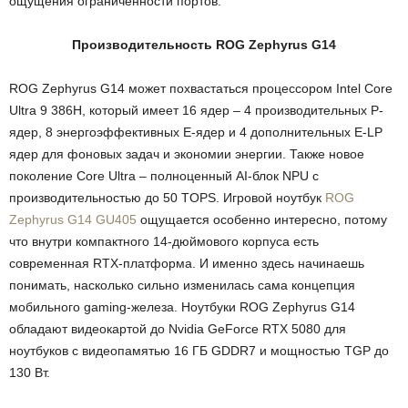
ощущения ограниченности портов.
Производительность
ROG
Zephyrus
G
14
ROG Zephyrus G14 может похвастаться процессором Intel Core
Ultra 9 386H, который имеет 16 ядер – 4 производительных P-
ядер, 8 энергоэффективных E-ядер и 4 дополнительных E-LP
ядер для фоновых задач и экономии энергии. Также новое
поколение Core Ultra – полноценный AI-блок NPU с
производительностью до 50 TOPS. Игровой ноутбук
ROG
Zephyrus G14 GU405
ощущается особенно интересно, потому
что внутри компактного 14-дюймового корпуса есть
современная RTX-платформа. И именно здесь начинаешь
понимать, насколько сильно изменилась сама концепция
мобильного gaming-железа. Ноутбуки ROG Zephyrus G14
обладают видеокартой до Nvidia GeForce RTX 5080 для
ноутбуков с видеопамятью 16 ГБ GDDR7 и мощностью TGP до
130 Вт.