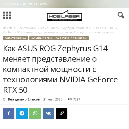
СУББОТА, 8 АВГУСТА, 2026
Домой
Электроника
Компьютеры, ноутбуки, планшеты
Как ASUS ROG
Zephyrus G14 меняет представление о компактной мощности с технологиями...
ЭЛЕКТРОНИКА
КОМПЬЮТЕРЫ, НОУТБУКИ, ПЛАНШЕТЫ
Как ASUS ROG Zephyrus G14
меняет представление о
компактной мощности с
технологиями NVIDIA GeForce
RTX 50
От
Владимир Власов
-
21 мая, 2026
7327