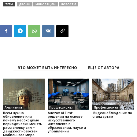
ТЕГИ
ДРОНЫ
ИННОВАЦИИ
НОВОСТИ
ЭТО МОЖЕТ БЫТЬ ИНТЕРЕСНО
ЕЩЕ ОТ АВТОРА
Аналитика
Профессионал
Профессионал
Всем нужно
Auezov AI First:
Видеонаблюдение по
обновление или
решения на основе
стандартам
почему необходимо
искусственного
периодически менять
интеллекта в
расстановку сил –
образовании, науке и
дайджест новостей
управлении
мобильного мира