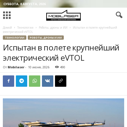
СУББОТА, 8 АВГУСТА, 2026
Домой
Технологии
Роботы, дроны и ИИ
Испытан в полете крупнейший
электрический eVTOL
ТЕХНОЛОГИИ
РОБОТЫ, ДРОНЫ И ИИ
Испытан в полете крупнейший
электрический eVTOL
От
Mobilaser
-
10 июня, 2026
490