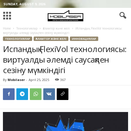
SUNDAY, AUGUST 9, 2026
Home
Технологиялар
Ғаламтор және желі
Испандық FlexiVol технологиясы:
виртуалды әлемді саусақпен сезіну мүмкіндігі
ТЕХНОЛОГИЯЛАР
ҒАЛАМТОР ЖӘНЕ ЖЕЛІ
ИННОВАЦИЯЛАР
Испандық FlexiVol технологиясы:
виртуалды әлемді саусақпен
сезіну мүмкіндігі
By
Mobilaser
-
April 25, 2025
367