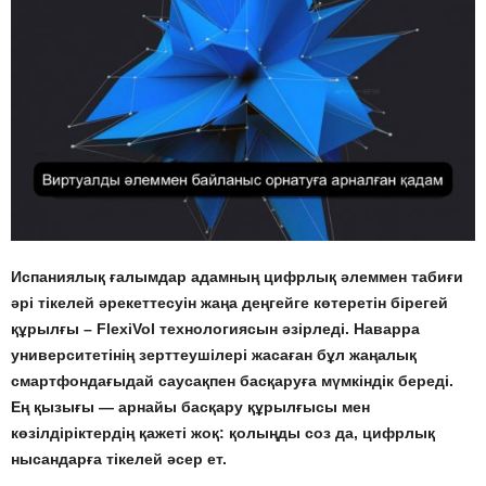
Испаниялық ғалымдар адамның цифрлық әлеммен табиғи
әрі тікелей әрекеттесуін жаңа деңгейге көтеретін бірегей
құрылғы – FlexiVol технологиясын әзірледі. Наварра
университетінің зерттеушілері жасаған бұл жаңалық
смартфондағыдай саусақпен басқаруға мүмкіндік береді.
Ең қызығы — арнайы басқару құрылғысы мен
көзілдіріктердің қажеті жоқ: қолыңды соз да, цифрлық
нысандарға тікелей әсер ет.