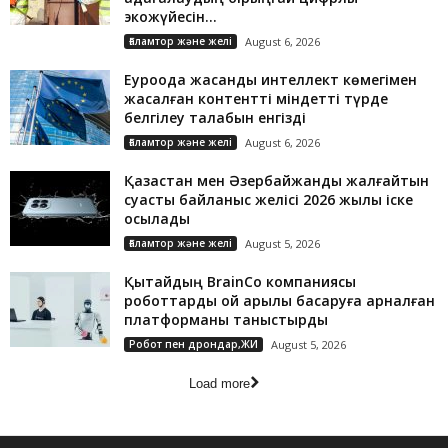
экожүйесін...
Ғаламтор және желі
August 6, 2026
Еуроодақ жасанды интеллект көмегімен
жасалған контентті міндетті түрде
белгілеу талабын енгізді
Ғаламтор және желі
August 6, 2026
Қазақстан мен Әзербайжанды жалғайтын
суасты байланыс желісі 2026 жылы іске
қосылады
Ғаламтор және желі
August 5, 2026
Қытайдың BrainCo компаниясы
роботтарды ой арқылы басқаруға арналған
платформаны таныстырды
Робот пен дрондар,ЖИ
August 5, 2026
Load more