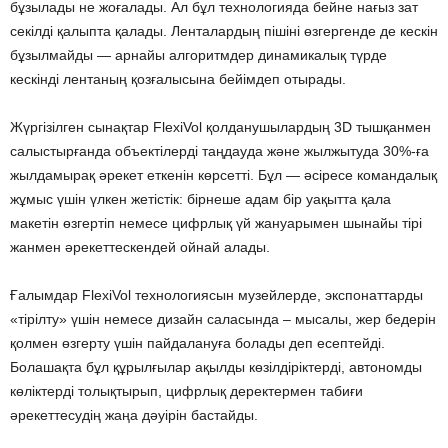
бұзылады не жоғалады. Ал бұл технологияда бейне нағыз зат
секілді қалыпта қалады. Ленталардың пішіні өзгергенде де кескін
бұзылмайды — арнайы алгоритмдер динамикалық түрде
кескінді лентаның қозғалысына бейімдеп отырады.
Жүргізілген сынақтар FlexiVol қолданушылардың 3D тышқанмен
салыстырғанда объектілерді таңдауда және жылжытуда 30%-ға
жылдамырақ әрекет еткенін көрсетті. Бұл — әсіресе командалық
жұмыс үшін үлкен жетістік: бірнеше адам бір уақытта қала
макетін өзгертіп немесе цифрлық үй жануарымен шынайы тірі
жанмен әрекеттескендей ойнай алады.
Ғалымдар FlexiVol технологиясын музейлерде, экспонаттарды
«тірілту» үшін немесе дизайн саласында – мысалы, жер бедерін
қолмен өзгерту үшін пайдалануға болады деп есептейді.
Болашақта бұл құрылғылар ақылды көзілдіріктерді, автономды
көліктерді толықтырып, цифрлық деректермен табиғи
әрекеттесудің жаңа дәуірін бастайды.