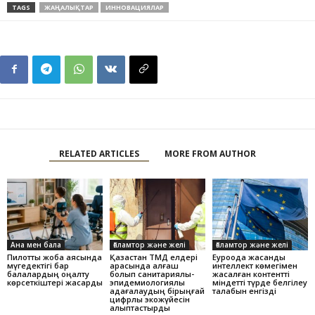
TAGS
ЖАҢАЛЫҚТАР
ИННОВАЦИЯЛАР
RELATED ARTICLES
MORE FROM AUTHOR
Ана мен бала
Ғаламтор және желі
Ғаламтор және желі
Пилоттық жоба аясында
Қазақстан ТМД елдері
Еуроодақ жасанды
мүгедектігі бар
арасында алғаш
интеллект көмегімен
балалардың оңалту
болып санитариялық-
жасалған контентті
көрсеткіштері жақсарды
эпидемиологиялық
міндетті түрде белгілеу
қадағалаудың бірыңғай
талабын енгізді
цифрлық экожүйесін
қалыптастырды