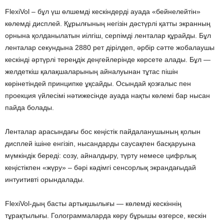
FlexiVol – бұл үш өлшемді кескіндерді ауада «бейнелейтін»
көлемді дисплей. Құрылғының негізін дәстүрлі қатты экранның
орнына қолданылатын иілгіш, серпімді ленталар құрайды. Бұл
ленталар секундына 2880 рет дірілдеп, әрбір сәтте жобалаушы
кескінді әртүрлі тереңдік деңгейлерінде көрсете алады. Бұл —
желдеткіш қалақшаларының айналуынан тұтас пішін
көрінетіндей принципке ұқсайды. Осындай қозғалыс пен
проекция үйлесімі нәтижесінде ауада нақты көлемі бар нысан
пайда болады.
Ленталар арасындағы бос кеңістік пайдаланушының қолын
дисплей ішіне енгізіп, нысандарды саусақпен басқаруына
мүмкіндік береді: созу, айналдыру, түрту немесе цифрлық
кеңістікпен «жүру» – бәрі кәдімгі сенсорлық экрандағыдай
интуитивті орындалады.
FlexiVol-дың басты артықшылығы — көлемді кескіннің
тұрақтылығы. Голограммаларда көру бұрышы өзгерсе, кескін