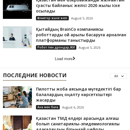
суасты байланыс желісі 2026 жылы іске
қосылады
Ғаламтор және желі
August 5, 2026
Қытайдың BrainCo компаниясы
роботтарды ой арқылы басқаруға арналған
платформаны таныстырды
Робот пен дрондар,ЖИ
August 5, 2026
Load more
ПОСЛЕДНИЕ НОВОСТИ
All
Пилоттық жоба аясында мүгедектігі бар
балалардың оңалту көрсеткіштері
жақсарды
Ана мен бала
August 6, 2026
Қазақстан ТМД елдері арасында алғаш
болып санитариялық-эпидемиологиялық
қадағалаудың бірыңғай цифрлық