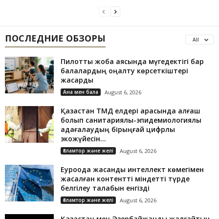
ПОСЛЕДНИЕ ОБЗОРЫ
All
Пилоттық жоба аясында мүгедектігі бар
балалардың оңалту көрсеткіштері
жақсарды
Ана мен бала
August 6, 2026
Қазақстан ТМД елдері арасында алғаш
болып санитариялық-эпидемиологиялық
қадағалаудың бірыңғай цифрлық
экожүйесін...
Ғаламтор және желі
August 6, 2026
Еуроодақ жасанды интеллект көмегімен
жасалған контентті міндетті түрде
белгілеу талабын енгізді
Ғаламтор және желі
August 6, 2026
Қазақстан мен Әзербайжанды жалғайтын