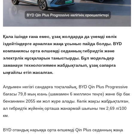
Қала ішінде ғана емес, ұзақ жолдарда да үнемді көлік
іздейтіндерге арналған жаңа ұсыныс пайда болды. BYD
компаниясы орта өлшемді седанның гибридтік және
электрлік нұсқаларын таныстырды. Бұл модельдер
заманауи технологиямен жабдықталып, ұзақ сапарға
ыңғайлы етіп жасалған.
Алдымен негізгі сандарға тоқталайық, BYD Qin Plus Progressive
бағасы 79,8 мың юань (шамамен 6 миллион теңге) және бір бак
бензинмен 2055 км жол жүре алады. Көлік жақсы жабдықталған,
ал гибридтік жүйенің орташа жанармай шығыны тек 2,69 л/100
км.
BYD отандық нарыққа орта өлшемді Qin Plus седанның жаңа