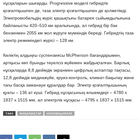
нұсқаларын шығарды. Progressive моделі гибридтік
қозғалтқышпен де, таза электр қозғалтқышпен де қолжетімді.
Электромобильдің жүріс қашықтығы батарея сыйымдылығына
байланысты 420–510 км аралығында, ал гибрид бір бак
бензинмен 2055 км жол жүруге мүмкіндік береді. Гибридтің таза
электр режиміндегі жүрісі – 128 км.
Көліктің алдыңғы суспензиясы McPherson бағандарымен,
артқысы көп буынды тәуелсіз жүйемен жабдықталған. Барлық
нұсқаларда 8,8 дюймдік экранмен цифрлық аспаптар тақтасы,
12,8 дюймдік медиажүйе, круиз-контроль, климат-бақылау және
тағы басқа заманауи құралдар бар. Электр қозғалтқышының
қуаты – 136 ат күші. Гибрид нұсқасының өлшемдері – 4780 x
1837 x 1515 мм, ал электрлік нұсқасы – 4795 x 1837 x 1515 мм.
TAGS
ЖАҢАЛЫҚТАР
ИННОВАЦИЯЛАР