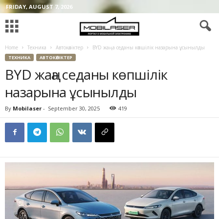
FRIDAY, AUGUST 7, 2026
Home
Техника
Автокөліктер
BYD жаңа седаны көпшілік назарына ұсынылды
ТЕХНИКА
АВТОКӨЛІКТЕР
BYD жаңа седаны көпшілік
назарына ұсынылды
By
Mobilaser
-
September 30, 2025
419