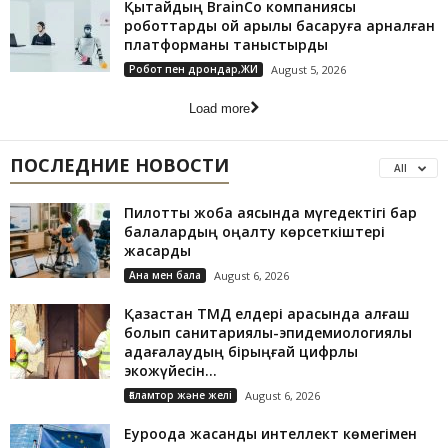
Қытайдың BrainCo компаниясы
роботтарды ой арқылы басқаруға арналған
платформаны таныстырды
Робот пен дрондар,ЖИ
August 5, 2026
Load more
ПОСЛЕДНИЕ НОВОСТИ
All
Пилоттық жоба аясында мүгедектігі бар
балалардың оңалту көрсеткіштері
жақсарды
Ана мен бала
August 6, 2026
Қазақстан ТМД елдері арасында алғаш
болып санитариялық-эпидемиологиялық
қадағалаудың бірыңғай цифрлық
экожүйесін...
Ғаламтор және желі
August 6, 2026
Еуроодақ жасанды интеллект көмегімен