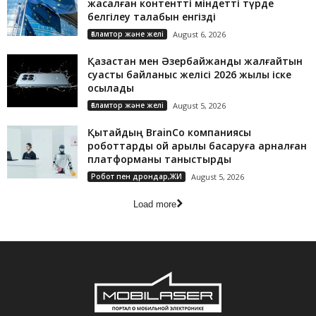
жасалған контентті міндетті түрде
белгілеу талабын енгізді
Ғаламтор және желі
August 6, 2026
Қазақстан мен Әзербайжанды жалғайтын
суасты байланыс желісі 2026 жылы іске
қосылады
Ғаламтор және желі
August 5, 2026
Қытайдың BrainCo компаниясы
роботтарды ой арқылы басқаруға арналған
платформаны таныстырды
Робот пен дрондар,ЖИ
August 5, 2026
Load more