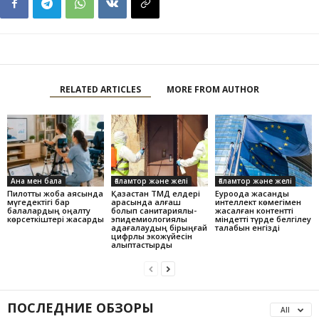
RELATED ARTICLES
MORE FROM AUTHOR
Ана мен бала
Ғаламтор және желі
Ғаламтор және желі
Пилоттық жоба аясында
Қазақстан ТМД елдері
Еуроодақ жасанды
мүгедектігі бар
арасында алғаш
интеллект көмегімен
балалардың оңалту
болып санитариялық-
жасалған контентті
көрсеткіштері жақсарды
эпидемиологиялық
міндетті түрде белгілеу
қадағалаудың бірыңғай
талабын енгізді
цифрлық экожүйесін
қалыптастырды
ПОСЛЕДНИЕ ОБЗОРЫ
All