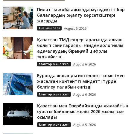
Пилоттық жоба аясында мүгедектігі бар
балалардың оңалту көрсеткіштері
жақсарды
Ана мен бала
August 6, 2026
Қазақстан ТМД елдері арасында алғаш
болып санитариялық-эпидемиологиялық
қадағалаудың бірыңғай цифрлық
экожүйесін...
Ғаламтор және желі
August 6, 2026
Еуроодақ жасанды интеллект көмегімен
жасалған контентті міндетті түрде
белгілеу талабын енгізді
Ғаламтор және желі
August 6, 2026
Қазақстан мен Әзербайжанды жалғайтын
суасты байланыс желісі 2026 жылы іске
қосылады
Ғаламтор және желі
August 5, 2026