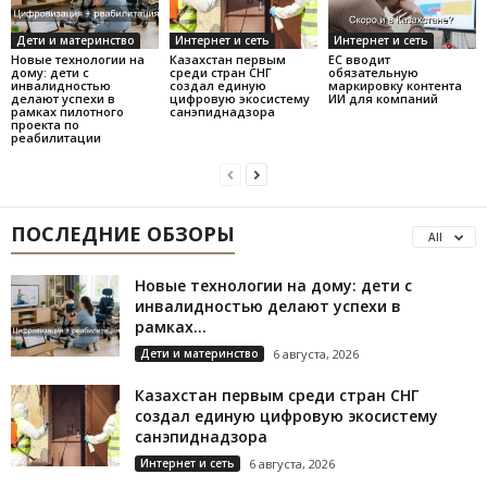
Дети и материнство
Интернет и сеть
Интернет и сеть
Новые технологии на
Казахстан первым
ЕС вводит
дому: дети с
среди стран СНГ
обязательную
инвалидностью
создал единую
маркировку контента
делают успехи в
цифровую экосистему
ИИ для компаний
рамках пилотного
санэпиднадзора
проекта по
реабилитации
ПОСЛЕДНИЕ ОБЗОРЫ
All
Новые технологии на дому: дети с
инвалидностью делают успехи в
рамках...
Дети и материнство
6 августа, 2026
Казахстан первым среди стран СНГ
создал единую цифровую экосистему
санэпиднадзора
Интернет и сеть
6 августа, 2026