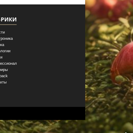
БРИКИ
сти
троника
ка
логии
ги
ессионал
ниры
back
акты