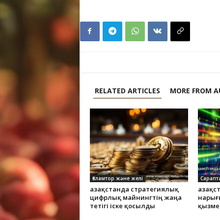
RELATED ARTICLES
MORE FROM A
Ғаламтор және желі
Сарапт
Қазақстанда стратегиялық
Қазақ
цифрлық майнингтің жаңа
нарығ
тетігі іске қосылды
қызме