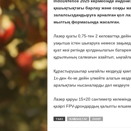
IndoDefence 2025 көрмесінде индон
қашықтықтағы барлау және соққы жа
залалсыздандыруға арналған қол ла
мылтық формасында жасалған.
Лазер қуаты 0,75-тен 2 киловаттқа дей
уақытша істен шығаруға немесе зақымдау
қуат көзі ретінде қолданылатын батар
құрылғының салмағын азайтып, ыңғайл
Құрастырушылар ыңғайлы көздеуді қамт
1x-ден 4x-ке дейін үлкейте алатын көзд
аралықтағы нысаналарды дәл көздеуге м
Лазер қаруы 15×20 сантиметр көлемінде
қазіргі FPV-дрондардың қалыпты өлшемі
TAGS
ЖАҢАЛЫҚТАР
ЛАЗЕР