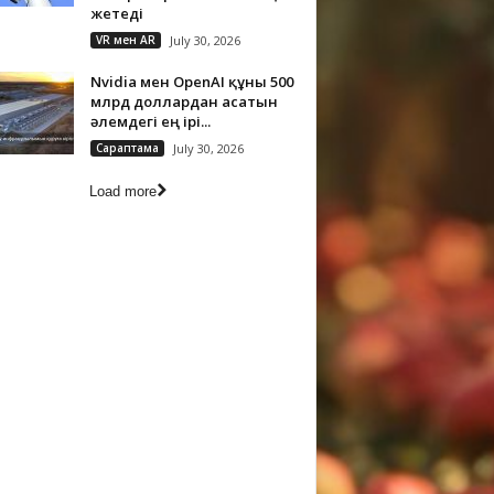
жетеді
VR мен AR
July 30, 2026
Nvidia мен OpenAI құны 500
млрд доллардан асатын
әлемдегі ең ірі...
Сараптама
July 30, 2026
Load more