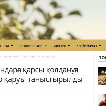
N
хника
Технологиялар
Фин Тех
Кәсіби маман
лдануға арналған қол лазер қаруы таныстырылды
ПО
дарға қарсы қолдануға
зер қаруы таныстырылды