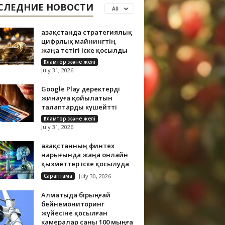
СЛЕДНИЕ НОВОСТИ
All
Қазақстанда стратегиялық
цифрлық майнингтің
жаңа тетігі іске қосылды
Ғаламтор және желі
July 31, 2026
Google Play деректерді
жинауға қойылатын
талаптарды күшейтті
Ғаламтор және желі
July 31, 2026
Қазақстанның финтех
нарығында жаңа онлайн
қызметтер іске қосылуда
Сараптама
July 30, 2026
Алматыда бірыңғай
бейнемониторинг
жүйесіне қосылған
камералар саны 100 мыңға