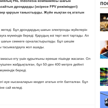
езиялық PAL Indonesia компаниясы шағын
ПО
сайтын дрондарды (әсіресе FPV режіміндегі)
зер қаруын таныстырды. Жүйе иықтан оқ ататын
ін жетеді. Бұл дрондардың шағын электронды жүйелерін
ға мүмкіндік береді. Қарудың өзі төрт келі тартады. Ал
ея шағын сөмкеге орналастырылады. Бұл шешім
ы тасымалдауға жол ашады.
амасыз ету үшін құрылғыны ерекше пішінде жасаған. Ол
еуішпен жабдықталған, бұл 50-ден 400 метрге дейінгі
үмкіндік береді.
гі әуе нысаналарын көздеп ататын етіп бапталған. Бұл
не сай келеді.