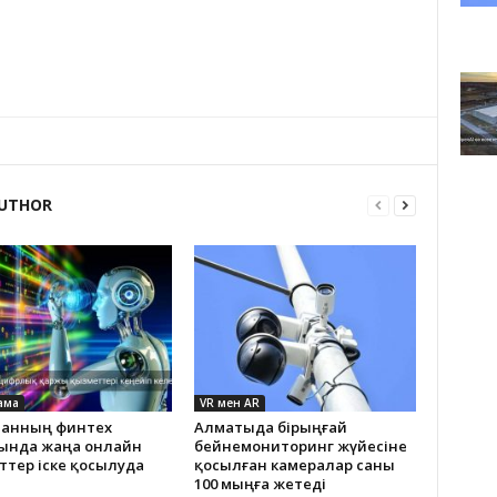
UTHOR
ама
VR мен AR
станның финтех
Алматыда бірыңғай
ында жаңа онлайн
бейнемониторинг жүйесіне
ттер іске қосылуда
қосылған камералар саны
100 мыңға жетеді