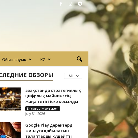
Ойын-сауық
KZ
СЛЕДНИЕ ОБЗОРЫ
All
Қазақстанда стратегиялық
цифрлық майнингтің
жаңа тетігі іске қосылды
Ғаламтор және желі
July 31, 2026
Google Play деректерді
жинауға қойылатын
талаптарды күшейтті