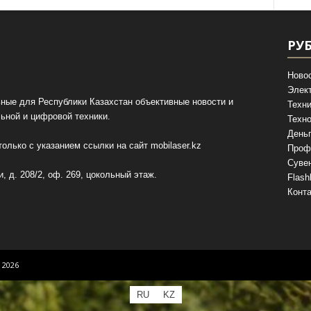
РУ
Ново
Элек
ные для Республики Казахстан объективные новости и
Техни
ьной и цифровой техники.
Техно
День
олько с указанием ссылки на сайт
mobilaser.kz
Проф
Суве
, д. 208/2, оф. 269, цокольный этаж.
Flash
Конт
 2026
RU
KZ