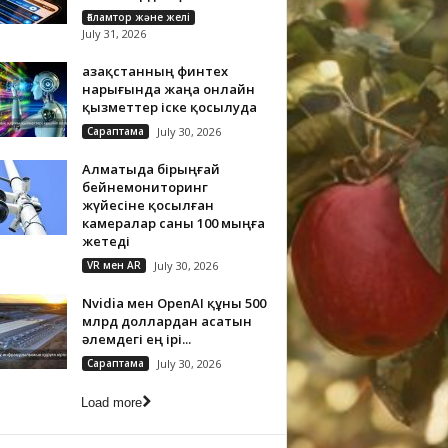
Ғаламтор және желі
July 31, 2026
Қазақстанның финтех
нарығында жаңа онлайн
қызметтер іске қосылуда
Сараптама
July 30, 2026
Алматыда бірыңғай
бейнемониторинг
жүйесіне қосылған
камералар саны 100 мыңға
жетеді
VR мен AR
July 30, 2026
Nvidia мен OpenAI құны 500
млрд доллардан асатын
әлемдегі ең ірі...
Сараптама
July 30, 2026
Load more