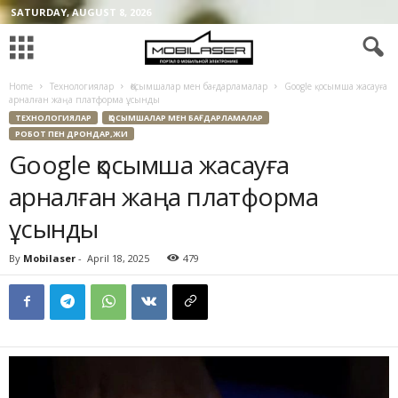
SATURDAY, AUGUST 8, 2026
Home
Технологиялар
Қосымшалар мен бағдарламалар
Google қосымша жасауға
арналған жаңа платформа ұсынды
ТЕХНОЛОГИЯЛАР
ҚОСЫМШАЛАР МЕН БАҒДАРЛАМАЛАР
РОБОТ ПЕН ДРОНДАР,ЖИ
Google қосымша жасауға
арналған жаңа платформа
ұсынды
By
Mobilaser
-
April 18, 2025
479