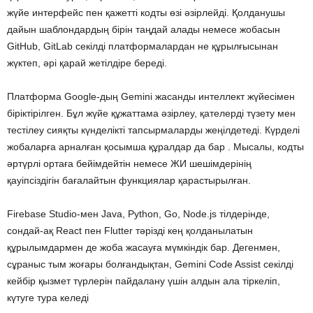
жүйе интерфейс пен қажетті кодты өзі әзірлейді. Қолданушы
дайын шаблондардың бірін таңдай алады немесе жобасын
GitHub, GitLab секілді платформалардан не құрылғысынан
жүктеп, әрі қарай жетілдіре береді.
Платформа Google-дың Gemini жасанды интеллект жүйесімен
біріктірілген. Бұл жүйе құжаттама әзірлеу, қателерді түзету мен
тестілеу сияқты күнделікті тапсырмаларды жеңілдетеді. Күрделі
жобаларға арналған қосымша құралдар да бар . Мысалы, кодты
әртүрлі ортаға бейімдейтін немесе ЖИ шешімдерінің
қауіпсіздігін бағалайтын функциялар қарастырылған.
Firebase Studio-мен Java, Python, Go, Node.js тілдерінде,
сондай-ақ React пен Flutter тәрізді кең қолданылатын
құрылымдармен де жоба жасауға мүмкіндік бар. Дегенмен,
сұраныс тым жоғары болғандықтан, Gemini Code Assist секілді
кейбір қызмет түрлерін пайдалану үшін алдын ала тіркеліп,
күтуге тура келеді