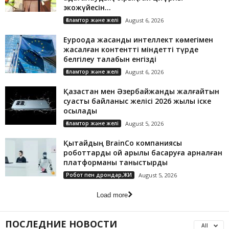
экожүйесін...
Ғаламтор және желі
August 6, 2026
Еуроодақ жасанды интеллект көмегімен
жасалған контентті міндетті түрде
белгілеу талабын енгізді
Ғаламтор және желі
August 6, 2026
Қазақстан мен Әзербайжанды жалғайтын
суасты байланыс желісі 2026 жылы іске
қосылады
Ғаламтор және желі
August 5, 2026
Қытайдың BrainCo компаниясы
роботтарды ой арқылы басқаруға арналған
платформаны таныстырды
Робот пен дрондар,ЖИ
August 5, 2026
Load more
ПОСЛЕДНИЕ НОВОСТИ
All