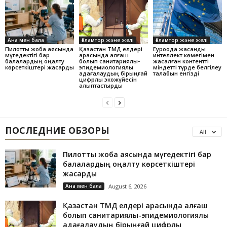
Ана мен бала
Ғаламтор және желі
Ғаламтор және желі
Пилоттық жоба аясында
Қазақстан ТМД елдері
Еуроодақ жасанды
мүгедектігі бар
арасында алғаш
интеллект көмегімен
балалардың оңалту
болып санитариялық-
жасалған контентті
көрсеткіштері жақсарды
эпидемиологиялық
міндетті түрде белгілеу
қадағалаудың бірыңғай
талабын енгізді
цифрлық экожүйесін
қалыптастырды
ПОСЛЕДНИЕ ОБЗОРЫ
All
Пилоттық жоба аясында мүгедектігі бар
балалардың оңалту көрсеткіштері
жақсарды
Ана мен бала
August 6, 2026
Қазақстан ТМД елдері арасында алғаш
болып санитариялық-эпидемиологиялық
қадағалаудың бірыңғай цифрлық