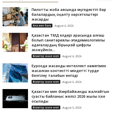
Пилоттық жоба аясында мүгедектігі бар
балалардың оңалту көрсеткіштері
жақсарды
Ана мен бала
August 6, 2026
Қазақстан ТМД елдері арасында алғаш
болып санитариялық-эпидемиологиялық
қадағалаудың бірыңғай цифрлық
экожүйесін...
Ғаламтор және желі
August 6, 2026
Еуроодақ жасанды интеллект көмегімен
жасалған контентті міндетті түрде
белгілеу талабын енгізді
Ғаламтор және желі
August 6, 2026
Қазақстан мен Әзербайжанды жалғайтын
суасты байланыс желісі 2026 жылы іске
қосылады
Ғаламтор және желі
August 5, 2026