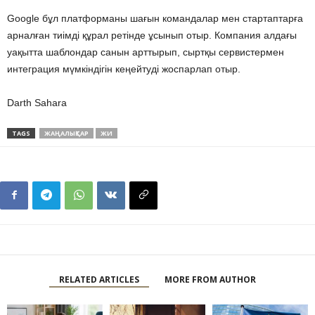
Google бұл платформаны шағын командалар мен стартаптарға
арналған тиімді құрал ретінде ұсынып отыр. Компания алдағы
уақытта шаблондар санын арттырып, сыртқы сервистермен
интеграция мүмкіндігін кеңейтуді жоспарлап отыр.
Darth Sahara
TAGS
ЖАҢАЛЫҚТАР
ЖИ
RELATED ARTICLES
MORE FROM AUTHOR