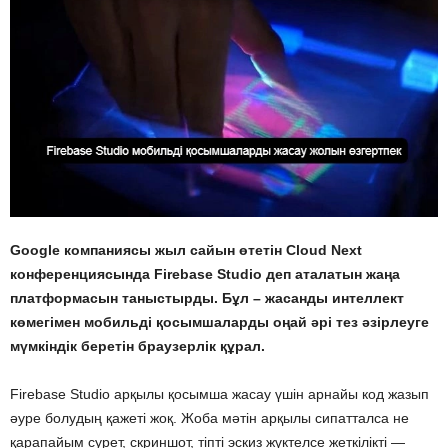
Google компаниясы жыл сайын өтетін Cloud Next
конференциясында Firebase Studio деп аталатын жаңа
платформасын таныстырды. Бұл – жасанды интеллект
көмегімен мобильді қосымшаларды оңай әрі тез әзірлеуге
мүмкіндік беретін браузерлік құрал.
Firebase Studio арқылы қосымша жасау үшін арнайы код жазып
әуре болудың қажеті жоқ. Жоба мәтін арқылы сипатталса не
қарапайым сурет, скриншот, тіпті эскиз жүктелсе жеткілікті —