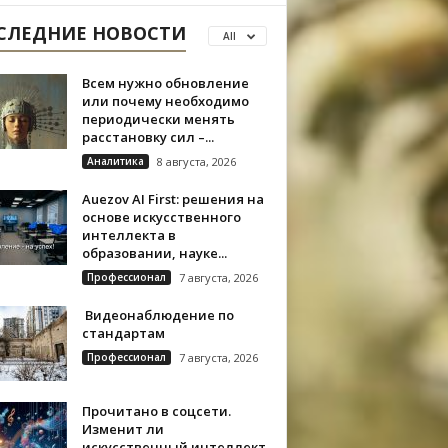
СЛЕДНИЕ НОВОСТИ
All
Всем нужно обновление
или почему необходимо
периодически менять
расстановку сил –...
Аналитика
8 августа, 2026
Auezov AI First: решения на
основе искусственного
интеллекта в
образовании, науке...
Профессионал
7 августа, 2026
Видеонаблюдение по
стандартам
Профессионал
7 августа, 2026
Прочитано в соцсети.
Изменит ли
искусственный интеллект