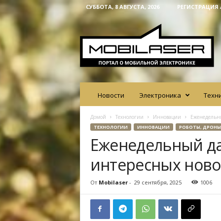
СУББОТА, 8 АВГУСТА, 2026
РЕГИСТРАЦИЯ 
M
o
b
i
l
a
s
e
Новости
Электроника
Техн
r
Домой
Технологии
Инновации
Еженедельны
ТЕХНОЛОГИИ
ИННОВАЦИИ
РОБОТЫ, ДРОНЫ
Еженедельный д
интересных ново
От
Mobilaser
-
29 сентября, 2025
1006