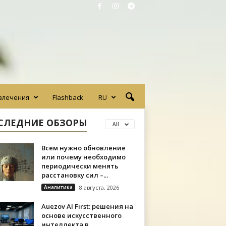
влечения
Flashback
RU
СЛЕДНИЕ ОБЗОРЫ
All
Всем нужно обновление
или почему необходимо
периодически менять
расстановку сил –...
Аналитика
8 августа, 2026
Auezov AI First: решения на
основе искусственного
интеллекта в