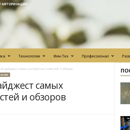
/ АВТОРИЗАЦИЯ
ика
Технологии
Фин Тех
Профессионал
Раз
й дайджест самых интересных новостей и обзоров
ПО
 И ИИ
айджест самых
стей и обзоров