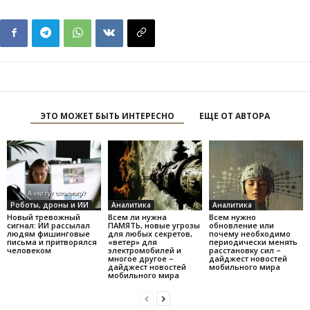
ЭТО МОЖЕТ БЫТЬ ИНТЕРЕСНО
ЕЩЕ ОТ АВТОРА
Роботы, дроны и ИИ
Аналитика
Аналитика
Новый тревожный
Всем ли нужна
Всем нужно
сигнал: ИИ рассылал
ПАМЯТЬ, новые угрозы
обновление или
людям фишинговые
для любых секретов,
почему необходимо
письма и притворялся
«ветер» для
периодически менять
человеком
электромобилей и
расстановку сил –
многое другое –
дайджест новостей
дайджест новостей
мобильного мира
мобильного мира