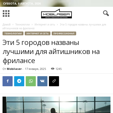
СУББОТА, 8 АВГУСТА, 2026
Домой
Технологии
Интернет и сеть
Эти 5 городов названы лучшими для
айтишников на фрилансе
ТЕХНОЛОГИИ
ИНТЕРНЕТ И СЕТЬ
ПРОФЕССИОНАЛ
Эти 5 городов названы
лучшими для айтишников на
фрилансе
От
Mobilaser
-
17 января, 2025
1245