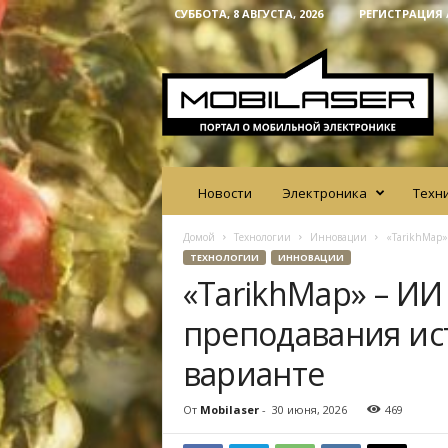
СУББОТА, 8 АВГУСТА, 2026
РЕГИСТРАЦИЯ 
M
o
b
i
l
a
s
e
Новости
Электроника
Техн
r
Домой
Технологии
Инновации
«TarikhMap»
ТЕХНОЛОГИИ
ИННОВАЦИИ
«TarikhMap» – ИИ
преподавания ис
варианте
От
Mobilaser
-
30 июня, 2026
469