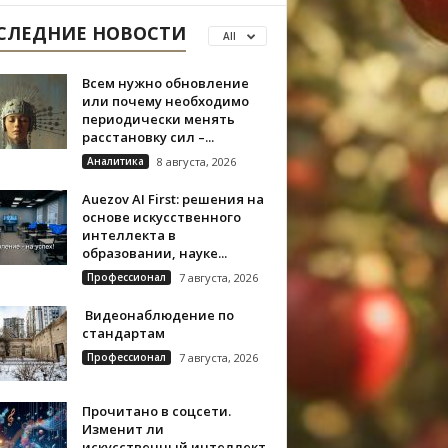
СЛЕДНИЕ НОВОСТИ
All
Всем нужно обновление
или почему необходимо
периодически менять
расстановку сил –...
Аналитика
8 августа, 2026
Auezov AI First: решения на
основе искусственного
интеллекта в
образовании, науке...
Профессионал
7 августа, 2026
Видеонаблюдение по
стандартам
Профессионал
7 августа, 2026
Прочитано в соцсети.
Изменит ли
искусственный интеллект