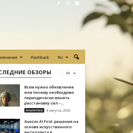
влечения
Flashback
RU
СЛЕДНИЕ ОБЗОРЫ
All
Всем нужно обновление
или почему необходимо
периодически менять
расстановку сил –...
Аналитика
8 августа, 2026
Auezov AI First: решения на
основе искусственного
интеллекта в