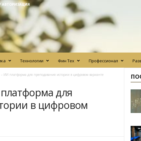
/ АВТОРИЗАЦИЯ
ика
Технологии
Фин Тех
Профессионал
Раз
 – ИИ платформа для преподавания истории в цифровом варианте
ПО
 платформа для
тории в цифровом