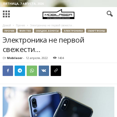
ПЯТНИЦА, 7 АВГУСТА, 2026
Домой
Прочее
Электроника не первой свежести…
ПРОЧЕЕ
ФИН ТЕХ
СКИДКИ, БОНУСЫ
ЭЛЕКТРОНИКА
СМАРТФОНЫ
Электроника не первой
свежести…
От
Mobilaser
-
12 апреля, 2022
1404