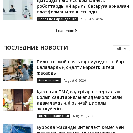
Қытайдың BrainCo компаниясы
роботтарды ой арқылы басқаруға арналған
платформаны таныстырды
Робот пен дрондар,ЖИ
August 5, 2026
Load more
ПОСЛЕДНИЕ НОВОСТИ
All
Пилоттық жоба аясында мүгедектігі бар
балалардың оңалту көрсеткіштері
жақсарды
Ана мен бала
August 6, 2026
Қазақстан ТМД елдері арасында алғаш
болып санитариялық-эпидемиологиялық
қадағалаудың бірыңғай цифрлық
экожүйесін...
Ғаламтор және желі
August 6, 2026
Еуроодақ жасанды интеллект көмегімен
жасалған контентті міндетті түрде