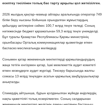
есептеу тәсілінен толық бас тарту арқылы қол жеткізілген.
2026 жылдың қаңтар–мамыр айлары аралығында оператор 749
білім беру нысаны бойынша орындалған жұмыстардың
қабылдау актілеріне сәйкес 100,7 млрд теңге төледі. Соның
нәтижесінде бюджет қаражатынан 59,3 млрд теңге үнемделді.
Бұл туралы Қазақстан Республикасы Қаржы министрінің
орынбасары Орталық коммуникациялар қызметінде өткен
баспасөз мәслихатында мәлімдеді.
Сонымен қатар жекеменшік мектептерді қаржыландырудың
жаңа тетігін енгізумен қатар, Ішкі мемлекеттік аудит комитеті
өткен кезеңдерге аудит жүргізді. Тексеру барысында жалпы
сомасы 13 млрд теңгеден асатын қаржылық заңбұзушылықтар
анықталды.
Спикердің айтуынша, бұрын қолданылған жүйеде өңірлердің
нақты қажеттілігі толық ескерілмеген. Соның салдарынан
жекеменшік мектептер желісінің дамуы негізінен бастауыш