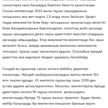
сыныптарға ғана басымдық берілген бағытта қалыптасқан.
Соның нәтижесінде 2024 жылы оқушы орындарының
тапшылығы жоқ жеті өңірге 1,8 млрд теңге бөлінген. Қазіргі
таңда мемлекеттік білім беру тапсырысын орналастыру өкілеттігі
білім басқармаларына берілгендіктен, пилоттық жоба аясында
оқушы орындарына деген нақты қажеттілікті жергілікті атқарушы
органдар айқындайды. Егер мемлекеттік мектептерде бос орын
жеткілікті болса, әкімдік жекеменшік мектеппен мемлекеттік
тапсырыс туралы шарт жасаспауға құқылы. Осылайша мұндай
қажеттілік жоқ өңірлерге бюджет қаражаты бөлінбейді.
Сондай-ақ оқушылар санын негізсіз көбейту деректері
анықталды. Мұндай заңбұзушылықтардың жалпы көлемі 261
млн теңгені құрады. 41 мектепте оқушылар саны 1200-ден
астам адамға артық көрсетілген. Мәселен, мектептерінің бірінде
құжаттарға негізсіз 90 оқушы енгізілсе, қаласындағы
мектептердің бірінде 75 оқушы жалған тіркелген. Бұдан бөлек,
кейбір балаларды бір мектептен екіншісіне бірнеше мәрте