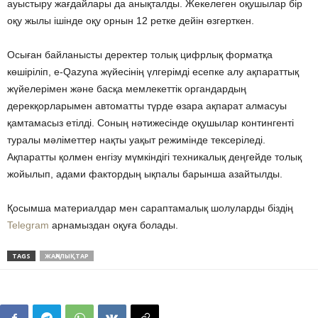
ауыстыру жағдайлары да анықталды. Жекелеген оқушылар бір
оқу жылы ішінде оқу орнын 12 ретке дейін өзгерткен.
Осыған байланысты деректер толық цифрлық форматқа
көшіріліп, e-Qazyna жүйесінің үлгерімді есепке алу ақпараттық
жүйелерімен және басқа мемлекеттік органдардың
дерекқорларымен автоматты түрде өзара ақпарат алмасуы
қамтамасыз етілді. Соның нәтижесінде оқушылар контингенті
туралы мәліметтер нақты уақыт режимінде тексеріледі.
Ақпаратты қолмен енгізу мүмкіндігі техникалық деңгейде толық
жойылып, адами фактордың ықпалы барынша азайтылды.
Қосымша материалдар мен сараптамалық шолуларды біздің
Telegram
арнамыздан оқуға болады.
TAGS
ЖАҢАЛЫҚТАР