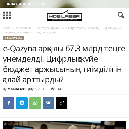
SUNDAY, AUGUST 9, 2026
Home
Сараптама
e-Qazyna арқылы 67,3 млрд теңге үнемделді. Цифрлық жүйе
бюджет қаржысының тиімділігін қалай...
САРАПТАМА
e-Qazyna арқылы 67,3 млрд теңге
үнемделді. Цифрлық жүйе
бюджет қаржысының тиімділігін
қалай арттырды?
By
Mobilaser
-
July 3, 2026
114