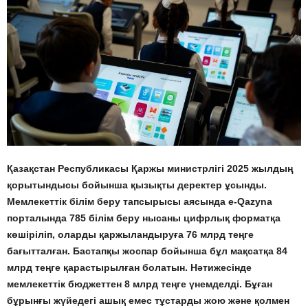
Қазақстан Республикасы Қаржы министрлігі 2025 жылдың
қорытындысы бойынша қызықты деректер ұсынды.
Мемлекеттік білім беру тапсырысы аясында e-Qazyna
порталында 785 білім беру нысаны цифрлық форматқа
көшіріліп, оларды қаржыландыруға 76 млрд теңге
бағытталған. Бастапқы жоспар бойынша бұл мақсатқа 84
млрд теңге қарастырылған болатын. Нәтижесінде
мемлекеттік бюджеттен 8 млрд теңге үнемделді. Бұған
бұрынғы жүйедегі ашық емес тұстарды жою және қолмен