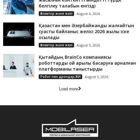
белгілеу талабын енгізді
Ғаламтор және желі
August 6, 2026
Қазақстан мен Әзербайжанды жалғайтын
суасты байланыс желісі 2026 жылы іске
қосылады
Ғаламтор және желі
August 5, 2026
Қытайдың BrainCo компаниясы
роботтарды ой арқылы басқаруға арналған
платформаны таныстырды
Робот пен дрондар,ЖИ
August 5, 2026
Load more