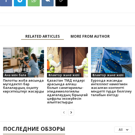
RELATED ARTICLES
MORE FROM AUTHOR
Ана мен бала
Ғаламтор және желі
Ғаламтор және желі
Пилоттық жоба аясында
Қазақстан ТМД елдері
Еуроодақ жасанды
мүгедектігі бар
арасында алғаш
интеллект көмегімен
балалардың оңалту
болып санитариялық-
жасалған контентті
көрсеткіштері жақсарды
эпидемиологиялық
міндетті түрде белгілеу
қадағалаудың бірыңғай
талабын енгізді
цифрлық экожүйесін
қалыптастырды
ПОСЛЕДНИЕ ОБЗОРЫ
All