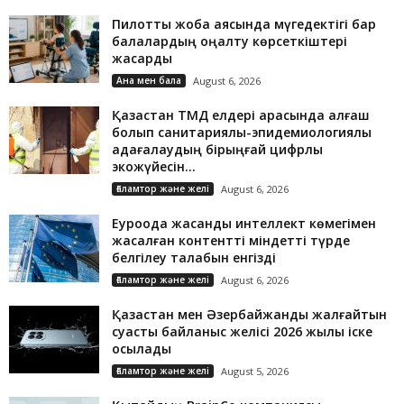
Пилоттық жоба аясында мүгедектігі бар
балалардың оңалту көрсеткіштері
жақсарды
Ана мен бала
August 6, 2026
Қазақстан ТМД елдері арасында алғаш
болып санитариялық-эпидемиологиялық
қадағалаудың бірыңғай цифрлық
экожүйесін...
Ғаламтор және желі
August 6, 2026
Еуроодақ жасанды интеллект көмегімен
жасалған контентті міндетті түрде
белгілеу талабын енгізді
Ғаламтор және желі
August 6, 2026
Қазақстан мен Әзербайжанды жалғайтын
суасты байланыс желісі 2026 жылы іске
қосылады
Ғаламтор және желі
August 5, 2026