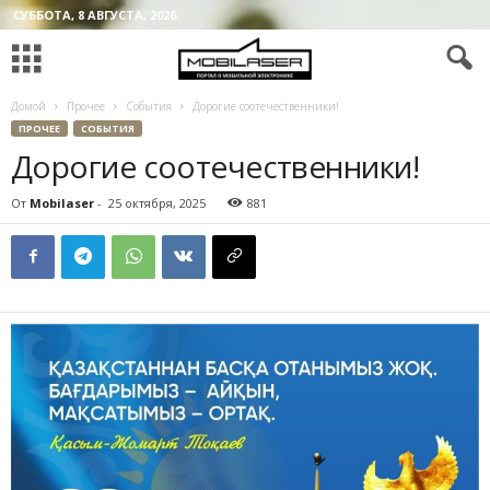
СУББОТА, 8 АВГУСТА, 2026
Домой
Прочее
События
Дорогие соотечественники!
ПРОЧЕЕ
СОБЫТИЯ
Дорогие соотечественники!
От
Mobilaser
-
25 октября, 2025
881