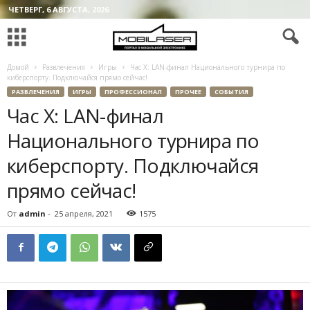
ЧЕТВЕРГ, 6 АВГУСТА, 2026
Домой
Развлечения
Игры
Час Х: LAN-финал Национального турнира по
киберспорту. Подключайся прямо сейчас!
РАЗВЛЕЧЕНИЯ
ИГРЫ
ПРОФЕССИОНАЛ
ПРОЧЕЕ
СОБЫТИЯ
Час Х: LAN-финал
Национального турнира по
киберспорту. Подключайся
прямо сейчас!
От
admin
-
25 апреля, 2021
1575