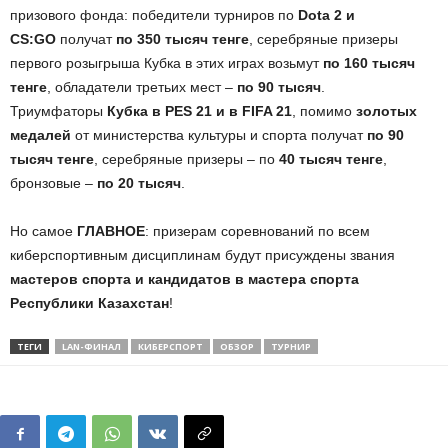
призового фонда: победители турниров по
Dota 2 и
CS:GO
получат
по 350 тысяч тенге
, серебряные призеры
первого розыгрыша Кубка в этих играх возьмут
по 160 тысяч
тенге
, обладатели третьих мест –
по 90 тысяч
.
Триумфаторы
Кубка в PES 21 и в FIFA 21
, помимо
золотых
медалей
от министерства культуры и спорта получат
по 90
тысяч тенге
, серебряные призеры – по
40 тысяч тенге
,
бронзовые –
по 20 тысяч
.
Но самое
ГЛАВНОЕ
: призерам соревнований по всем
киберспортивным дисциплинам будут присуждены звания
мастеров спорта и кандидатов в мастера спорта
Республики Казахстан
!
ТЕГИ
LAN-ФИНАЛ
КИБЕРСПОРТ
ОБЗОР
ТУРНИР