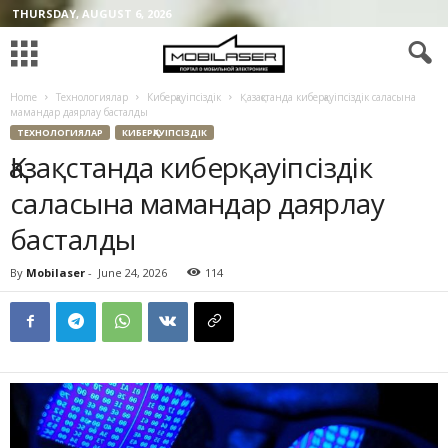
THURSDAY, AUGUST 6, 2026
Home
Технологиялар
Киберқауіпсіздік
Қазақстанда киберқауіпсіздік саласына
мамандар даярлау басталды
ТЕХНОЛОГИЯЛАР
КИБЕРҚАУІПСІЗДІК
Қазақстанда киберқауіпсіздік
саласына мамандар даярлау
басталды
By
Mobilaser
-
June 24, 2026
114