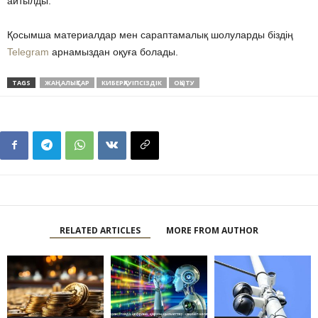
айтылды.
Қосымша материалдар мен сараптамалық шолуларды біздің
Telegram
арнамыздан оқуға болады.
TAGS
ЖАҢАЛЫҚТАР
КИБЕРҚАУІПСІЗДІК
ОҚЫТУ
RELATED ARTICLES
MORE FROM AUTHOR