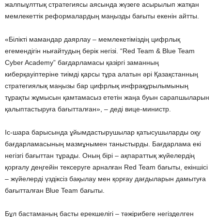
жалпыұлттық стратегиясы аясында жүзеге асырылып жатқан
мемлекеттік реформалардың маңызды бағыты екенін айтты.
«Білікті мамандар даярлау – мемлекетіміздің цифрлық
егемендігін нығайтудың берік негізі. “Red Team & Blue Team
Cyber Academy” бағдарламасы қазіргі заманның
киберқауіптеріне тиімді қарсы тұра алатын әрі Қазақстанның
стратегиялық маңызы бар цифрлық инфрақұрылымының
тұрақты жұмысын қамтамасыз ететін жаңа буын сарапшыларын
қалыптастыруға бағытталған», – деді вице-министр.
Іс-шара барысында ұйымдастырушылар қатысушыларды оқу
бағдарламасының мазмұнымен таныстырды. Бағдарлама екі
негізгі бағыттан тұрады. Оның бірі – ақпараттық жүйелердің
қорғалу деңгейін тексеруге арналған Red Team бағыты, екіншісі
– жүйелерді үздіксіз бақылау мен қорғау дағдыларын дамытуға
бағытталған Blue Team бағыты.
Бұл бастаманың басты ерекшелігі – тәжірибеге негізделген