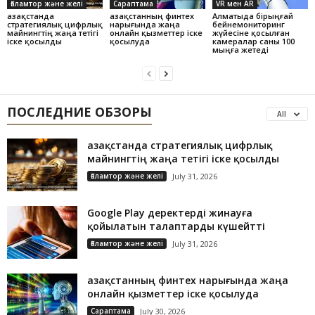
Ғаламтор және желі
Сараптама
VR мен AR
Қазақстанда
Қазақстанның финтех
Алматыда бірыңғай
стратегиялық цифрлық
нарығында жаңа
бейнемониторинг
майнингтің жаңа тетігі
онлайн қызметтер іске
жүйесіне қосылған
іске қосылды
қосылуда
камералар саны 100
мыңға жетеді
ПОСЛЕДНИЕ ОБЗОРЫ
All
Қазақстанда стратегиялық цифрлық
майнингтің жаңа тетігі іске қосылды
Ғаламтор және желі
July 31, 2026
Google Play деректерді жинауға
қойылатын талаптарды күшейтті
Ғаламтор және желі
July 31, 2026
Қазақстанның финтех нарығында жаңа
онлайн қызметтер іске қосылуда
Сараптама
July 30, 2026