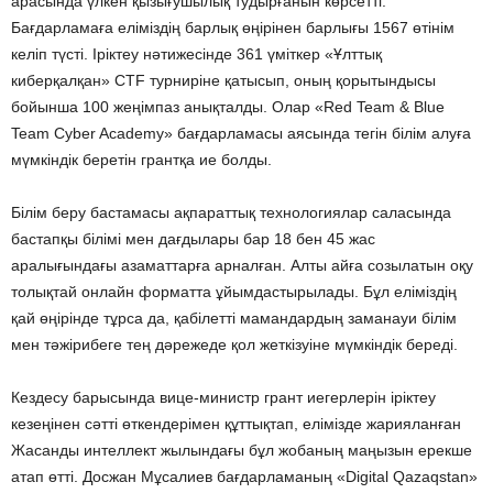
арасында үлкен қызығушылық тудырғанын көрсетті.
Бағдарламаға еліміздің барлық өңірінен барлығы 1567 өтінім
келіп түсті. Іріктеу нәтижесінде 361 үміткер «Ұлттық
киберқалқан» CTF турниріне қатысып, оның қорытындысы
бойынша 100 жеңімпаз анықталды. Олар «Red Team & Blue
Team Cyber Academy» бағдарламасы аясында тегін білім алуға
мүмкіндік беретін грантқа ие болды.
Білім беру бастамасы ақпараттық технологиялар саласында
бастапқы білімі мен дағдылары бар 18 бен 45 жас
аралығындағы азаматтарға арналған. Алты айға созылатын оқу
толықтай онлайн форматта ұйымдастырылады. Бұл еліміздің
қай өңірінде тұрса да, қабілетті мамандардың заманауи білім
мен тәжірибеге тең дәрежеде қол жеткізуіне мүмкіндік береді.
Кездесу барысында вице-министр грант иегерлерін іріктеу
кезеңінен сәтті өткендерімен құттықтап, елімізде жарияланған
Жасанды интеллект жылындағы бұл жобаның маңызын ерекше
атап өтті. Досжан Мұсалиев бағдарламаның «Digital Qazaqstan»