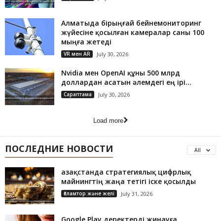
Алматыда бірыңғай бейнемониторинг
жүйесіне қосылған камералар саны 100
мыңға жетеді
VR мен AR
July 30, 2026
Nvidia мен OpenAI құны 500 млрд
доллардан асатын әлемдегі ең ірі...
Сараптама
July 30, 2026
Load more
ПОСЛЕДНИЕ НОВОСТИ
All
Қазақстанда стратегиялық цифрлық
майнингтің жаңа тетігі іске қосылды
Ғаламтор және желі
July 31, 2026
Google Play деректерді жинауға