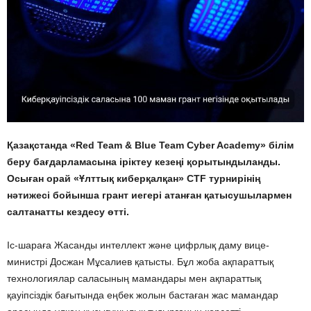
Қазақстанда «Red Team & Blue Team Cyber Academy» білім
беру бағдарламасына іріктеу кезеңі қорытындыланды.
Осыған орай «Ұлттық киберқалқан» CTF турнирінің
нәтижесі бойынша грант иегері атанған қатысушылармен
салтанатты кездесу өтті.
Іс-шараға Жасанды интеллект және цифрлық даму вице-
министрі Досжан Мұсалиев қатысты. Бұл жоба ақпараттық
технологиялар саласының мамандары мен ақпараттық
қауіпсіздік бағытында еңбек жолын бастаған жас мамандар