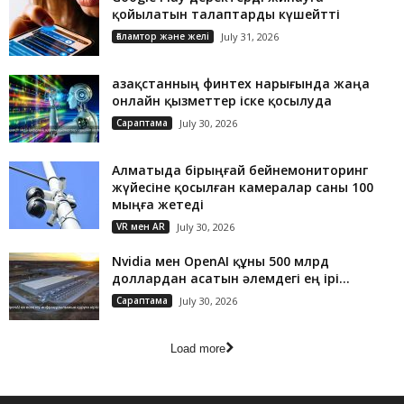
қойылатын талаптарды күшейтті
Ғаламтор және желі
July 31, 2026
Қазақстанның финтех нарығында жаңа
онлайн қызметтер іске қосылуда
Сараптама
July 30, 2026
Алматыда бірыңғай бейнемониторинг
жүйесіне қосылған камералар саны 100
мыңға жетеді
VR мен AR
July 30, 2026
Nvidia мен OpenAI құны 500 млрд
доллардан асатын әлемдегі ең ірі...
Сараптама
July 30, 2026
Load more