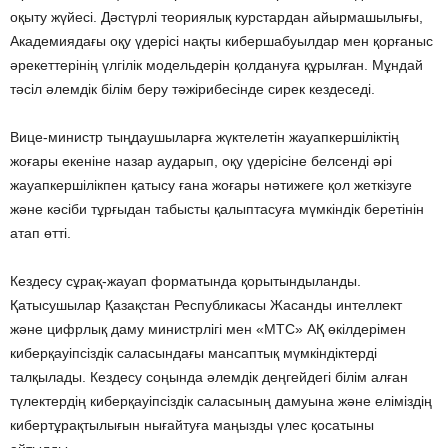
оқыту жүйесі. Дәстүрлі теориялық курстардан айырмашылығы,
Академиядағы оқу үдерісі нақты кибершабуылдар мен қорғаныс
әрекеттерінің үлгілік модельдерін қолдануға құрылған. Мұндай
тәсіл әлемдік білім беру тәжірибесінде сирек кездеседі.
Вице-министр тыңдаушыларға жүктелетін жауапкершіліктің
жоғары екеніне назар аударып, оқу үдерісіне белсенді әрі
жауапкершілікпен қатысу ғана жоғары нәтижеге қол жеткізуге
және кәсіби тұрғыдан табысты қалыптасуға мүмкіндік беретінін
атап өтті.
Кездесу сұрақ-жауап форматында қорытындыланды.
Қатысушылар Қазақстан Республикасы Жасанды интеллект
және цифрлық даму министрлігі мен «МТС» АҚ өкілдерімен
киберқауіпсіздік саласындағы мансаптық мүмкіндіктерді
талқылады. Кездесу соңында әлемдік деңгейдегі білім алған
түлектердің киберқауіпсіздік саласының дамуына және еліміздің
кибертұрақтылығын нығайтуға маңызды үлес қосатыны