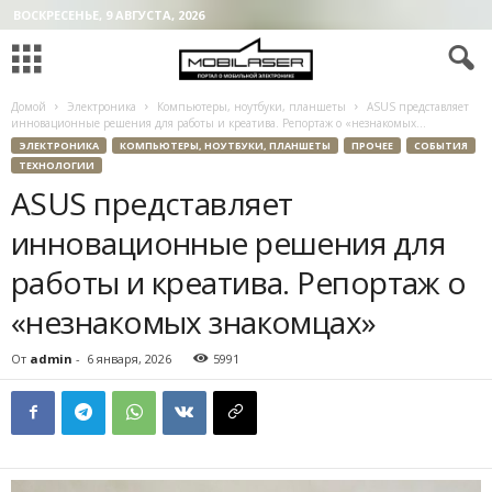
ВОСКРЕСЕНЬЕ, 9 АВГУСТА, 2026
Домой
Электроника
Компьютеры, ноутбуки, планшеты
ASUS представляет
инновационные решения для работы и креатива. Репортаж о «незнакомых...
ЭЛЕКТРОНИКА
КОМПЬЮТЕРЫ, НОУТБУКИ, ПЛАНШЕТЫ
ПРОЧЕЕ
СОБЫТИЯ
ТЕХНОЛОГИИ
ASUS представляет
инновационные решения для
работы и креатива. Репортаж о
«незнакомых знакомцах»
От
admin
-
6 января, 2026
5991