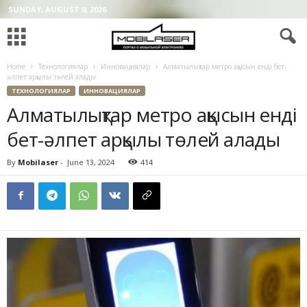
SUNDAY, AUGUST 9, 2026
Home
Технологиялар
Инновациялар
Алматылықтар метро ақысын енді бет-
әлпет арқылы төлей алады
ТЕХНОЛОГИЯЛАР
ИННОВАЦИЯЛАР
Алматылықтар метро ақысын енді
бет-әлпет арқылы төлей алады
By
Mobilaser
-
June 13, 2024
414