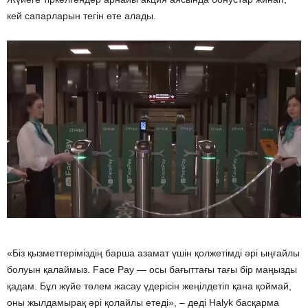
кей сапарларын тегін өте алады.
«Біз қызметтеріміздің барша азамат үшін қолжетімді әрі ыңғайлы
болуын қалаймыз. Face Pay — осы бағыттағы тағы бір маңызды
қадам. Бұл жүйе төлем жасау үдерісін жеңілдетіп қана қоймай,
оны жылдамырақ әрі қолайлы етеді», – деді Halyk басқарма