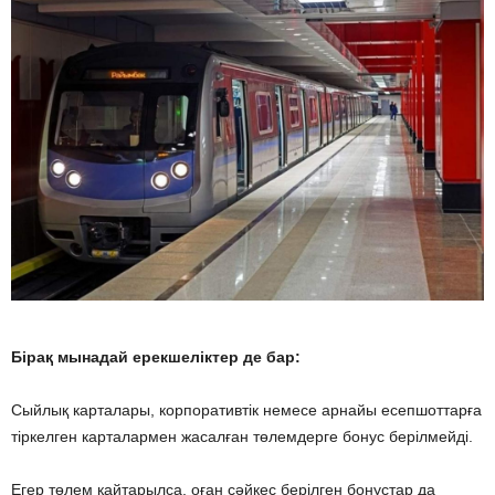
Бірақ мынадай ерекшеліктер де бар:
Сыйлық карталары, корпоративтік немесе арнайы есепшоттарға
тіркелген карталармен жасалған төлемдерге бонус берілмейді.
Егер төлем қайтарылса, оған сәйкес берілген бонустар да