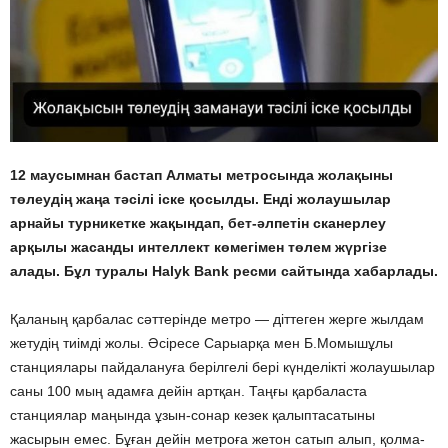
12 маусымнан бастап Алматы метросында жолақыны
төлеудің жаңа тәсілі іске қосылды. Енді жолаушылар
арнайы турникетке жақындап, бет-әлпетін сканерлеу
арқылы жасанды интеллект көмегімен төлем жүргізе
алады. Бұл туралы Halyk Bank ресми сайтында хабарлады.
Қаланың қарбалас сәттерінде метро — діттеген жерге жылдам
жетудің тиімді жолы. Әсіресе Сарыарқа мен Б.Момышұлы
станциялары пайдалануға берілгелі бері күнделікті жолаушылар
саны 100 мың адамға дейін артқан. Таңғы қарбаласта
станциялар маңында ұзын-сонар кезек қалыптасатыны
жасырын емес. Бұған дейін метроға жетон сатып алып, қолма-