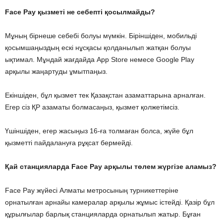
Face Pay қызметі не себепті қосылмайды?
Мұның бірнеше себебі болуы мүмкін. Біріншіден, мобильді
қосымшаңыздың ескі нұсқасы қолданылып жатқан болуы
ықтимал. Мұндай жағдайда App Store немесе Google Play
арқылы жаңартуды ұмытпаңыз.
Екіншіден, бұл қызмет тек Қазақстан азаматтарына арналған.
Егер сіз ҚР азаматы болмасаңыз, қызмет қолжетімсіз.
Үшіншіден, егер жасыңыз 16-ға толмаған болса, жүйе бұл
қызметті пайдалануға рұқсат бермейді.
Қай станцияларда Face Pay арқылы төлем жүргізе аламыз?
Face Pay жүйесі Алматы метросының турникеттеріне
орнатылған арнайы камералар арқылы жұмыс істейді. Қазір бұл
құрылғылар барлық станцияларда орнатылып жатыр. Бұған