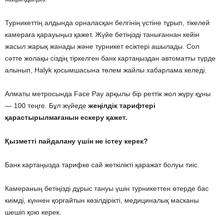
Турникеттің алдында орналасқан белгінің үстіне тұрып, тікелей
камераға қарауыңыз қажет. Жүйе бетіңізді танығаннан кейін
жасыл жарық жанады және турникет есіктері ашылады. Сол
сәтте жолақы сіздің тіркелген банк картаңыздан автоматты түрде
алынып, Halyk қосымшасына төлем жайлы хабарлама келеді.
Алматы метросында Face Pay арқылы бір реттік жол жүру құны
— 100 теңге. Бұл жүйеде
жеңілдік тарифтері
қарастырылмағанын ескеру қажет.
Қызметті пайдалану үшін не істеу керек?
Банк картаңызда тарифке сай жеткілікті қаражат болуы тиіс.
Камераның бетіңізді дұрыс тануы үшін турникеттен өтерде бас
киімді, күннен қорғайтын көзілдірікті, медициналық масканы
шешіп қою керек.