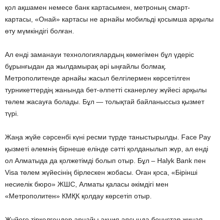
қол ақшамен немесе банк картасымен, метроның смарт-
картасы, «Онай» картасы не арнайы мобильді қосымша арқылы
өту мүмкіндігі болған.
Ал енді заманауи технологиялардың көмегімен бұл үдеріс
бұрынғыдан да жылдамырақ әрі ыңғайлы болмақ.
Метрополитенде арнайы жасыл белгілермен көрсетілген
турникеттердің жанында бет-әлпетті сканерлеу жүйесі арқылы
төлем жасауға болады. Бұл — толықтай байланыссыз қызмет
түрі.
Жаңа жүйе сәрсенбі күні ресми түрде таныстырылды. Face Pay
қызметі әлемнің бірнеше елінде сәтті қолданылып жүр, ал енді
ол Алматыда да қолжетімді болып отыр. Бұл – Halyk Bank пен
Visa төлем жүйесінің бірлескен жобасы. Оған қоса, «Бірінші
несиелік бюро» ЖШС, Алматы қаласы әкімдігі мен
«Метрополитен» КМҚК қолдау көрсетіп отыр.
Жүйеге тіркелгендер арнайы акция аясында бонустар жинап,