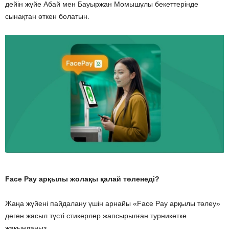
дейін жүйе Абай мен Бауыржан Момышұлы бекеттерінде
сынақтан өткен болатын.
Face Pay арқылы жолақы қалай төленеді?
Жаңа жүйені пайдалану үшін арнайы «Face Pay арқылы төлеу»
деген жасыл түсті стикерлер жапсырылған турникетке
жақындаңыз.