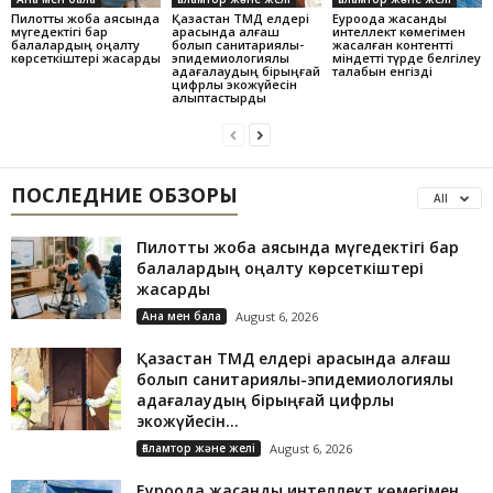
Пилоттық жоба аясында
Қазақстан ТМД елдері
Еуроодақ жасанды
мүгедектігі бар
арасында алғаш
интеллект көмегімен
балалардың оңалту
болып санитариялық-
жасалған контентті
көрсеткіштері жақсарды
эпидемиологиялық
міндетті түрде белгілеу
қадағалаудың бірыңғай
талабын енгізді
цифрлық экожүйесін
қалыптастырды
ПОСЛЕДНИЕ ОБЗОРЫ
All
Пилоттық жоба аясында мүгедектігі бар
балалардың оңалту көрсеткіштері
жақсарды
Ана мен бала
August 6, 2026
Қазақстан ТМД елдері арасында алғаш
болып санитариялық-эпидемиологиялық
қадағалаудың бірыңғай цифрлық
экожүйесін...
Ғаламтор және желі
August 6, 2026
Еуроодақ жасанды интеллект көмегімен