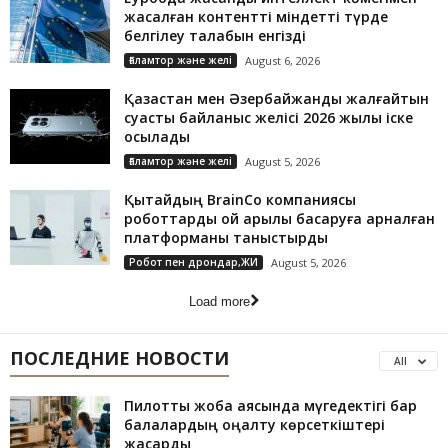
жасалған контентті міндетті түрде
белгілеу талабын енгізді
Ғаламтор және желі
August 6, 2026
Қазақстан мен Әзербайжанды жалғайтын
суасты байланыс желісі 2026 жылы іске
қосылады
Ғаламтор және желі
August 5, 2026
Қытайдың BrainCo компаниясы
роботтарды ой арқылы басқаруға арналған
платформаны таныстырды
Робот пен дрондар,ЖИ
August 5, 2026
Load more
ПОСЛЕДНИЕ НОВОСТИ
All
Пилоттық жоба аясында мүгедектігі бар
балалардың оңалту көрсеткіштері
жақсарды