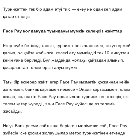
Турникеттен тек бір адам өтуі тиіс — екеу не одан көп адам
қатар өтпеңіз.
Face Pay қолдануда туындауы мүмкін келеңсіз жайттар
Егер жүйе бетіңізді танып, турникет ашылғанымен, сіз үлгермей
қалып, ол қайта жабылса, келесі өту мүмкіндігі тек 10 минуттан
кейін ғана беріледі. Бұл жағдайда жолақы қайтадан алынып,
қосарланған төлем орын алуы мүмкін.
Тағы бір ескерер жайт: егер Face Pay қызметін қосқаннан кейін
жетонмен, банктік картамен немесе «Оңай» картасымен төлем
жасап, сол сәтте Face Pay орнатылған турникеттен өтсеңіз, екі
төлем қатар жүреді , яғни Face Pay жүйесі де өз төлемін
жасайды.
Halyk Bank ресми сайтында берілген мәліметке сай, Face Pay
жүйесін іске қосқан жолаушылар метро турникетінен өткенде