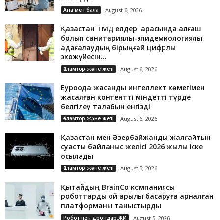
Ана мен бала
August 6, 2026
Қазақстан ТМД елдері арасында алғаш
болып санитариялық-эпидемиологиялық
қадағалаудың бірыңғай цифрлық
экожүйесін...
Ғаламтор және желі
August 6, 2026
Еуроодақ жасанды интеллект көмегімен
жасалған контентті міндетті түрде
белгілеу талабын енгізді
Ғаламтор және желі
August 6, 2026
Қазақстан мен Әзербайжанды жалғайтын
суасты байланыс желісі 2026 жылы іске
қосылады
Ғаламтор және желі
August 5, 2026
Қытайдың BrainCo компаниясы
роботтарды ой арқылы басқаруға арналған
платформаны таныстырды
Робот пен дрондар,ЖИ
August 5, 2026