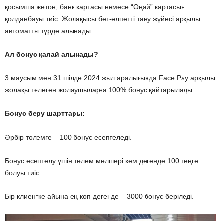
қосымша жетон, банк картасы немесе “Оңай” картасын
қолданбауы тиіс. Жолақысы бет-әлпетті тану жүйесі арқылы
автоматты түрде алынады.
Ал бонус қалай алынады?
3 маусым мен 31 шілде 2024 жыл аралығында Face Pay арқылы
жолақы төлеген жолаушыларға 100% бонус қайтарылады.
Бонус беру шарттары:
Әрбір төлемге – 100 бонус есептеледі.
Бонус есептелу үшін төлем мөлшері кем дегенде 100 теңге
болуы тиіс.
Бір клиентке айына ең көп дегенде – 3000 бонус беріледі.