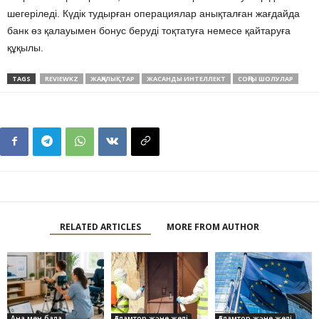
шегеріледі. Күдік тудырған операциялар анықталған жағдайда
банк өз қалауымен бонус беруді тоқтатуға немесе қайтаруға
құқылы.
TAGS
REVIEWKZ
ЖАҢАЛЫҚТАР
ЖАСАНДЫ ИНТЕЛЛЕКТ
СОҢҒЫ ШОЛУЛАР
RELATED ARTICLES
MORE FROM AUTHOR
Ана мен бала
Ғаламтор және желі
Ғаламтор және желі