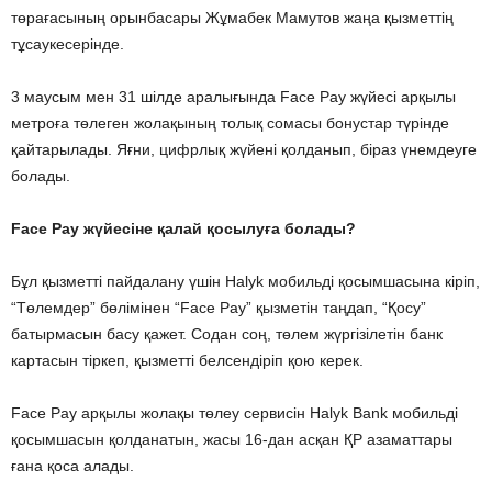
төрағасының орынбасары Жұмабек Мамутов жаңа қызметтің
тұсаукесерінде.
3 маусым мен 31 шілде аралығында Face Pay жүйесі арқылы
метроға төлеген жолақының толық сомасы бонустар түрінде
қайтарылады. Яғни, цифрлық жүйені қолданып, біраз үнемдеуге
болады.
Face Pay жүйесіне қалай қосылуға болады?
Бұл қызметті пайдалану үшін Halyk мобильді қосымшасына кіріп,
“Төлемдер” бөлімінен “Face Pay” қызметін таңдап, “Қосу”
батырмасын басу қажет. Содан соң, төлем жүргізілетін банк
картасын тіркеп, қызметті белсендіріп қою керек.
Face Pay арқылы жолақы төлеу сервисін Halyk Bank мобильді
қосымшасын қолданатын, жасы 16-дан асқан ҚР азаматтары
ғана қоса алады.