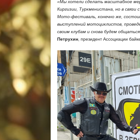
«Мы хотели сделать масштабное мер
Киргизии, Туркменистана, но в связи
Мото-фестиваль, конечно же, состои
выступлений мотоциклистов, проведе
своим клубам и снова будем общаться
Петрухин
, президент Ассоциации байк