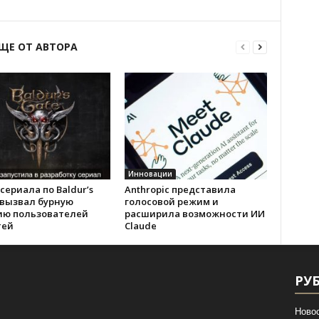
ЩЕ ОТ АВТОРА
Инновации
сериала по Baldur’s
Anthropic представила
 вызвал бурную
голосовой режим и
ию пользователей
расширила возможности ИИ
тей
Claude
РУ
Ново