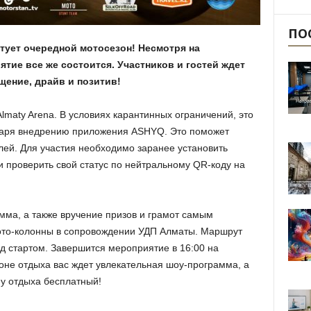
ПО
тует очередной мотосезон! Несмотря на
тие все же состоится. Участников и гостей ждет
щение, драйв и позитив!
Almaty Arena. В условиях карантинных ограничений, это
даря внедрению приложения ASHYQ. Это поможет
елей. Для участия необходимо заранее установить
проверить свой статус по нейтральному QR-коду на
мма, а также вручение призов и грамот самым
мото-колонны в сопровождении УДП Алматы. Маршрут
д стартом. Завершится мероприятие в 16:00 на
зоне отдыха вас ждет увлекательная шоу-программа, а
ну отдыха бесплатный!