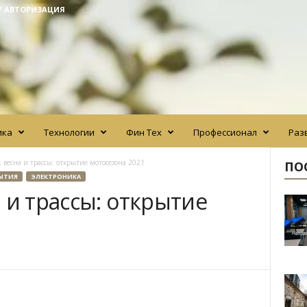
/ АВТОРИЗАЦИЯ
ика
Технологии
Фин Тех
Профессионал
Раз
 весна и трассы: открытие мотосезона 2021
ПО
ЫТИЯ
ЭЛЕКТРОНИКА
 и трассы: открытие