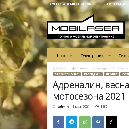
СУББОТА, 8 АВГУСТА, 2026
РЕГИСТРАЦИЯ 
M
o
b
i
l
a
s
e
Новости
Электроника
Техн
r
Домой
Профессионал
Календарь
Адреналин,
ПРОФЕССИОНАЛ
КАЛЕНДАРЬ
ПРОЧЕЕ
СОБ
Адреналин, весна
мотосезона 2021
От
admin
-
6 мая, 2021
1559