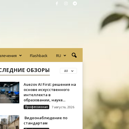
влечения
Flashback
RU
СЛЕДНИЕ ОБЗОРЫ
All
Auezov AI First: решения на
основе искусственного
интеллекта в
образовании, науке...
Профессионал
7 августа, 2026
Видеонаблюдение по
стандартам