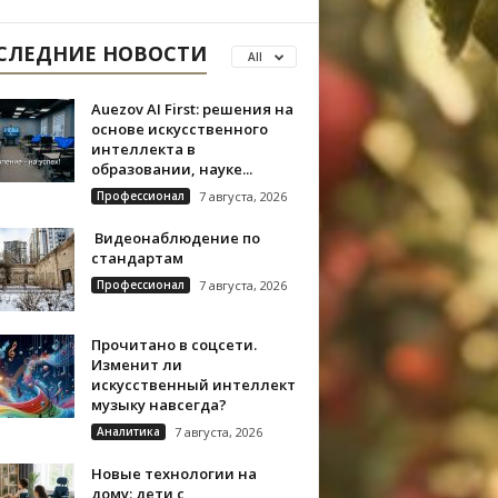
СЛЕДНИЕ НОВОСТИ
All
Auezov AI First: решения на
основе искусственного
интеллекта в
образовании, науке...
Профессионал
7 августа, 2026
Видеонаблюдение по
стандартам
Профессионал
7 августа, 2026
Прочитано в соцсети.
Изменит ли
искусственный интеллект
музыку навсегда?
Аналитика
7 августа, 2026
Новые технологии на
дому: дети с