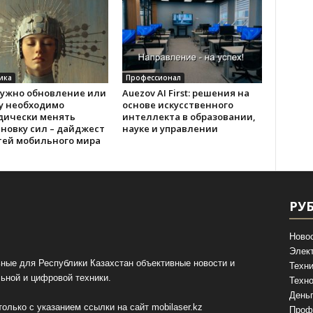
ика
Профессионал
нужно обновление или
Auezov AI First: решения на
у необходимо
основе искусственного
дически менять
интеллекта в образовании,
новку сил – дайджест
науке и управлении
тей мобильного мира
РУ
Ново
Элек
ные для Республики Казахстан объективные новости и
Техни
ьной и цифровой техники.
Техно
День
олько с указанием ссылки на сайт
mobilaser.kz
Проф