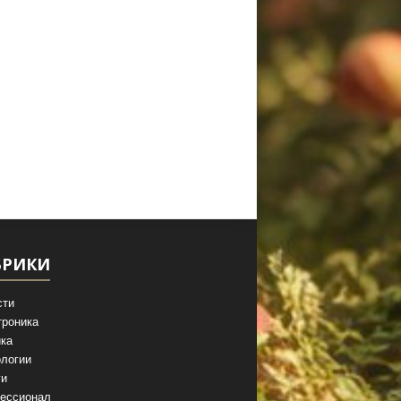
БРИКИ
сти
троника
ка
логии
ги
ессионал