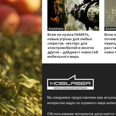
Аналитика
Аналит
Всем ли нужна ПАМЯТЬ,
Всем 
новые угрозы для любых
почем
секретов, «ветер» для
перио
электромобилей и многое
расста
другое – дайджест новостей
новос
мобильного мира
Мы ежедневно предоставляем вам актуаль
интересное видео из огромного мира мобил
©Использование материалов допускается т