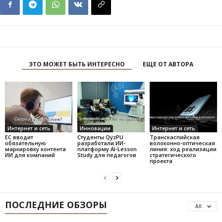
ЭТО МОЖЕТ БЫТЬ ИНТЕРЕСНО
ЕЩЕ ОТ АВТОРА
Интернет и сеть
Инновации
Интернет и сеть
ЕС вводит
Студенты QyzPU
Транскаспийская
обязательную
разработали ИИ-
волоконно-оптическая
маркировку контента
платформу AI-Lesson
линия: ход реализации
ИИ для компаний
Study для педагогов
стратегического
проекта
ПОСЛЕДНИЕ ОБЗОРЫ
All