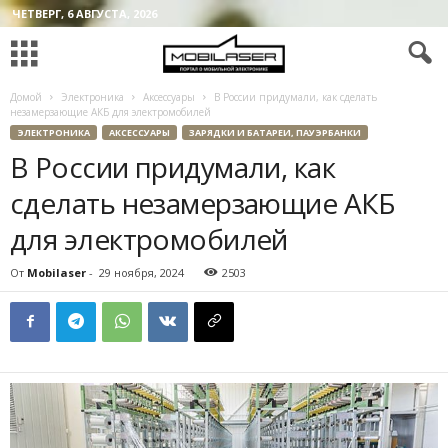
ЧЕТВЕРГ, 6 АВГУСТА, 2026
Домой
Электроника
Аксессуары
В России придумали, как сделать
незамерзающие АКБ для электромобилей
ЭЛЕКТРОНИКА
АКСЕССУАРЫ
ЗАРЯДКИ И БАТАРЕИ, ПАУЭРБАНКИ
В России придумали, как
сделать незамерзающие АКБ
для электромобилей
От
Mobilaser
-
29 ноября, 2024
2503