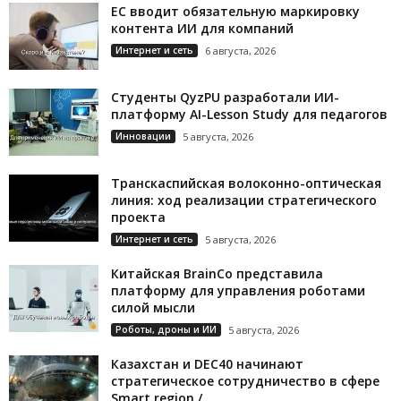
ЕС вводит обязательную маркировку
контента ИИ для компаний
Интернет и сеть
6 августа, 2026
Студенты QyzPU разработали ИИ-
платформу AI-Lesson Study для педагогов
Инновации
5 августа, 2026
Транскаспийская волоконно-оптическая
линия: ход реализации стратегического
проекта
Интернет и сеть
5 августа, 2026
Китайская BrainCo представила
платформу для управления роботами
силой мысли
Роботы, дроны и ИИ
5 августа, 2026
Казахстан и DEC40 начинают
стратегическое сотрудничество в сфере
Smart region /...